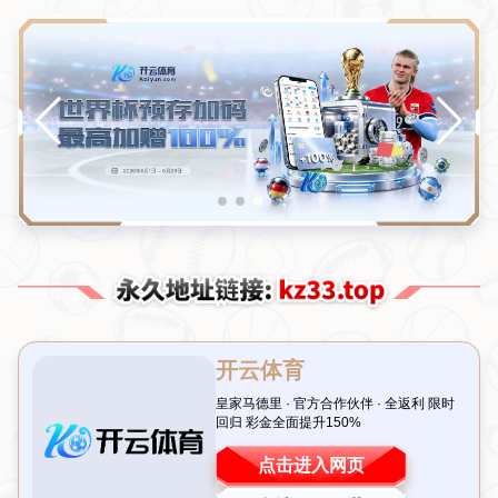
13939139072
admin@us-xingkong.com
阿
隆
索
首
秀
开
门
红
！
1
0
人
皇
马
3
：
1
逆
转
送
对
手
终
结
之
战
首页
阿隆索首秀开门红！10人皇马3：1逆转送对手终结之战
在充满戏剧性的比赛中，皇马以一场振奋人心的3:1胜利
向全世界证明了自己的实力。更让球迷欢呼的是，这不仅
是球队关键时刻的爆发，也是小将阿隆索职业生涯中的首
次进球。与此同时，对手因这场失利无缘下一轮赛事，堪
称是一战定乾坤。