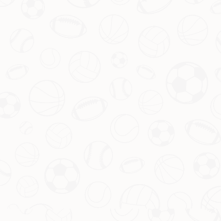
订阅我们的服务
首页
关于星空体育
服务
团队
新闻中心
联系星空体育