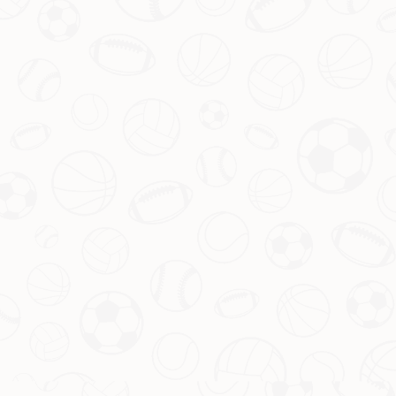
商业保险
最新文章
菲尼克斯太阳瞄准布拉德
利-比尔交易机会
2026-08-
08T00:39:59+08:00
路易斯完美戴帽，吴曦三
助攻申花力克海港挺进足
协杯8强
2026-08-