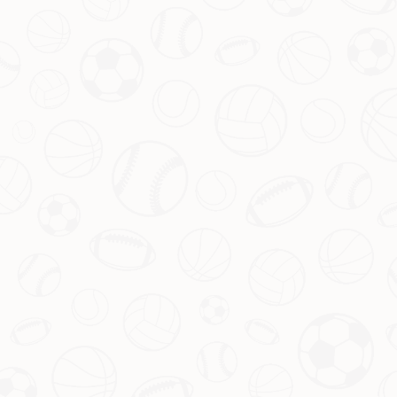
07T00:40:00+08:00
海港足协杯卫冕梦碎，穆
斯卡特遗憾无奈
2026-08-
07T00:40:00+08:00
推荐新闻
威尔希尔：欧冠缺席多年，出局令人沮丧但需面对
现实挑战
央视辟谣：李铁一审判无期纯属虚构，案件尚未开
庭审理
邓弗里斯：欧冠决赛失利令人痛心，谈弗林蓬