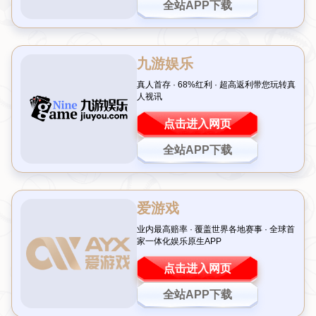
一场3:1见证阿隆索首胜 10人皇马
逆风翻盘送对手提前出局
在充满戏剧性的比赛中，皇马以一场振奋人心的
3:1胜利
向
全世界证明了自己的实力。更让球迷欢呼的是，这不仅是球
队关键时刻的爆发，也是小将阿隆索职业生涯中的首次进
球。与此同时，对手因这场失利无缘下一轮赛事，堪称是一
战定乾坤。
赛前形势：压力与动荡并存
本轮比赛前夕，皇家马德里陷入了一定程度上的困境。不仅
球队伤病不断，多名主力缺席，还有舆论压力让队员士气受
到影响。而联赛积分情况同样严峻，本次对阵尤为关键，一
旦失守，他们恐将在欧冠晋级道路上处于危险位置。然而，
更重要的是，此役可能成为年轻小将阿隆索表现自我的机
会，他能否在高压环境下挺身而出备受关注。