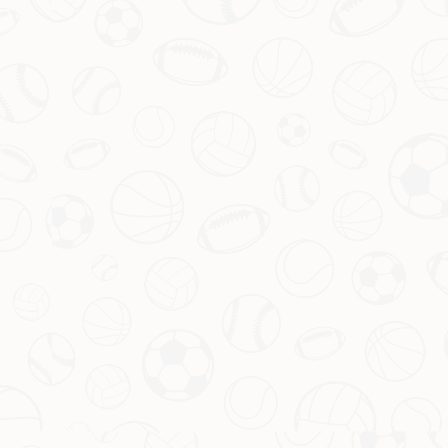
结语前的思考：如何看待这场争议