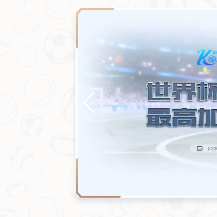
13939139072
admin@us-xingkong.com
首页
“
直
言
不
讳
！
换
成
男
足
早
就