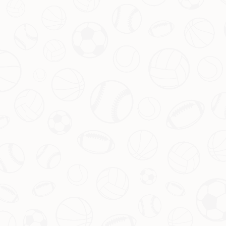
关于女foot和male foot评价标准的争论，其实反映
两支队伍都能取得优异成绩，但在此之前，或许我们也需要
因性别不同而区别对待？这个问题，显然没有简单答案，
本文关键词:
星空体育
收到独家内容和特别优惠。