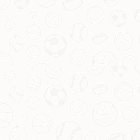
深究背后原因，除了社会观念的影响外，资源的分配也是
地、教练团队等方面的限制，这直接影响了竞技水平的提
能达到预期，导致公众对其失望情绪不断累积。因此，当
对其处境的同情，而对男子队的苛责则来自高投入低产出
值得注意的是，这种评价上的“不平等”并非完全负面。它
注。但从长远来看，建立统一的评判标准或许才是推动整
话，才能真正促进公平竞争。