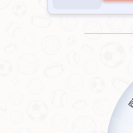
健康保险
汽车保险
房屋保险
人寿保险
旅行保险
商业保险
最新文章