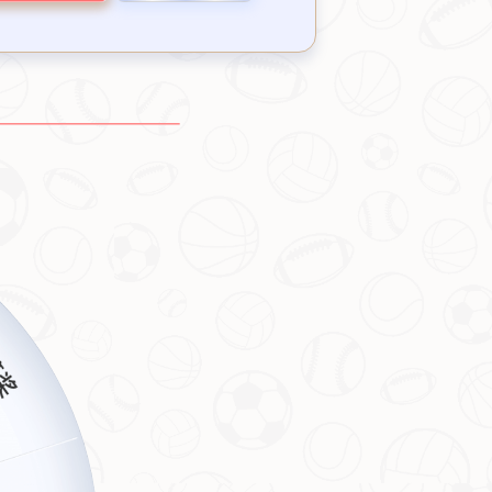
预选赛中的表现究竟如何？为何会有这样的“双重标
的真相。
是在面对强敌时，球员们的拼搏精神令人动容。然而，
场应变能力较弱
成为了外界批评的焦点。例如，在与某
被对手逆转。这样的失误如果放在男足身上，很可能早
训体系到联赛发展，女足的资源投入远不及男足，这直
往更偏向于鼓励，而对男足则是“零容忍”。这种现象
ой команды (此处为避免重复使用关键词，用俄文