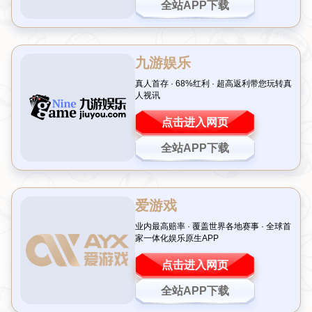
引言：国羽强势出击 亚锦赛掀起热潮
在最近举行的亚洲羽毛球锦标赛（简称亚锦赛）上，中国羽
毛球队（国羽）展现出了令人振奋的状态，多个项目均有突
出表现。尤其是在男单、女单以及混双三项赛事中，国羽选
手不仅展现了超强的个人实力，更让人看到了团队整体的默
契与斗志。随着比赛进程的推进，国羽在这三大项目中有望
提前会师决赛，为中国羽毛球再添荣耀。本文将深入分析国
羽在本届亚锦赛中的表现，探讨其背后的原因，并展望未来
的夺冠前景。