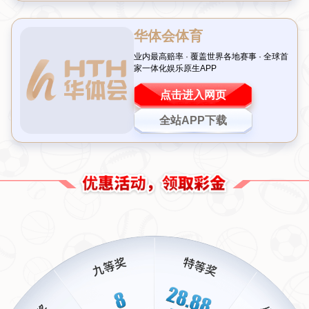
一、国羽状态爆棚 实力碾压群雄
本届亚锦赛上，国羽选手的表现可以用“状态爆棚”来形容。
在男单赛场上，石宇奇和李诗沣两位主力选手一路过关斩
将，展现了稳定的技术和强大的心理素质。尤其是石宇奇，
在对阵强敌时展现出的顽强拼搏精神，令人印象深刻。而在
女单项目中，陈雨菲和何冰娇同样不遑多让，她们的每一次
扣杀和防守都充满了力量与智慧，堪称赛场上的“定海神
针”。此外，混双组合郑思维/黄雅琼更是以无可挑剔的配合
和默契，成为对手难以逾越的高墙。