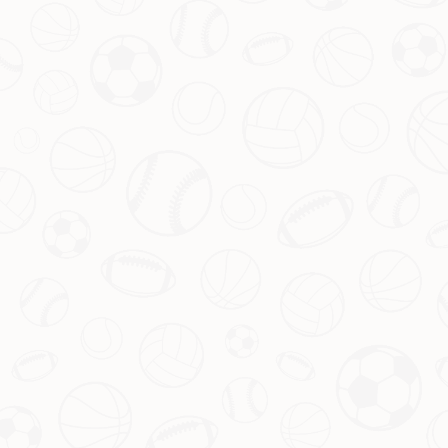
【早报】巴萨领先皇马3分！国家德比二番战定胜
负？
阿根廷世界杯辉煌：历届战绩回顾与冠军次数统计
订阅新闻通讯
随时了解我们的最新动态！订阅我们的时事通讯即可收到独
家内容和特别优惠。
订阅我们的服务