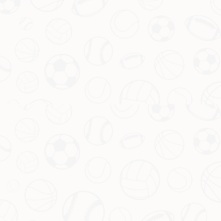
场比赛，尤其是在半决赛中逆转对手的一幕，充分体现了她
心理素质的提升。类似的案例还有混双组合郑思维/黄雅
琼，他们在面对复杂局面时总能迅速调整战术，展现了世界
顶尖水平的稳定发挥。这些细节都为“
三项有望提前会师
”提
供了坚实的基础。
三、未来展望：冲击冠军 再创辉煌
随着亚锦赛进入白热化阶段，国羽在多个项目的表现令人充
满信心。如果能够在男单、女单和混双中实现
提前会师
，这
不仅是对队员们实力的肯定，也将进一步提升整个队伍的士
气，为接下来的国际大赛奠定基础。当然，比赛中仍需警惕
其他国家选手的挑战，尤其是来自印尼、日本等传统强队的
竞争不容小觑。
值得一提的是，本届亚锦赛不仅是检验队伍实力的舞台，也
是为巴黎奥运会积累经验的重要机会。每一位国羽选手都在
用自己的努力书写着属于中国羽毛球的新篇章。而无论最终