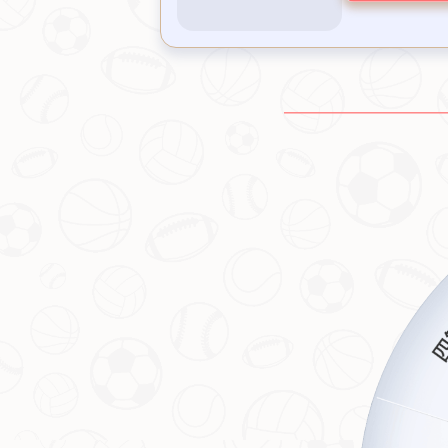
健康保险
汽车保险
房屋保险
人寿保险
旅行保险
商业保险
最新文章