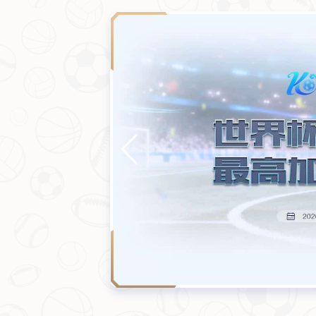
13939139072
admin@us-xingkong.com
首页
目
标
网
站
揭
晓
拉
菲
齐
名