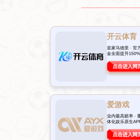
首页
目标网站揭晓金球奖热门：登贝莱、亚马尔与
类别