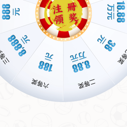
少年奇迹——亚马尔如何站稳C罗梅西时代后的舞台？
14岁首次亮相巴塞罗那队场并直接跻身首发，从而形成轰动