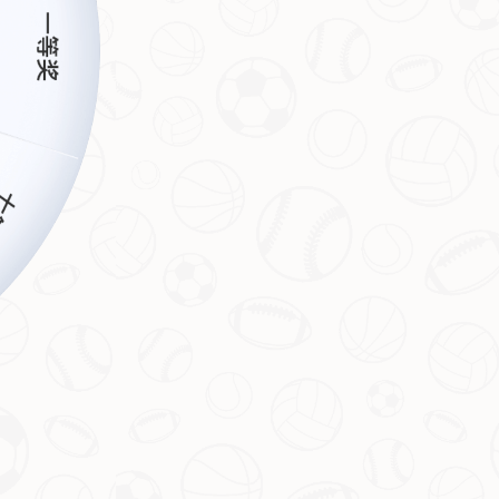
效应数据“0类新人队条转”。