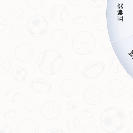
阿根廷队如何让巴西队颜
面尽失？
2026-08-
06T00:40:00+08:00
罗尔费斯：维尔茨从不为
己而战，他始终心系团队
2026-08-
05T00:40:01+08:00
史诗对决！国米巴萨两回
合3-3平分秋色，悬念迭
起！
2026-08-
04T00:40:02+08:00