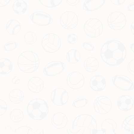
狂热备战！乌兹别克斯坦国少3个月12战
无敌，亚洲同龄难逢敌手
订阅新闻通讯
随时了解我们的最新动态！订阅我们的时事通讯即可