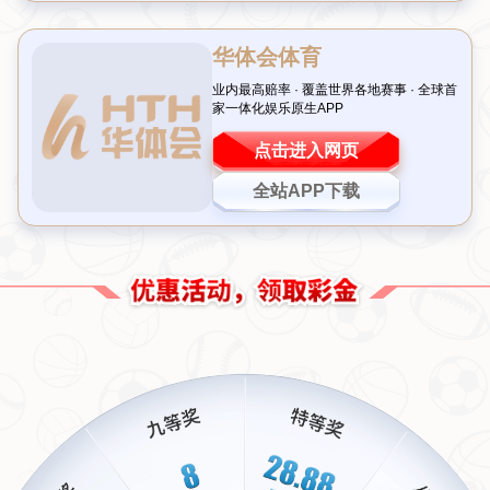
哈弗茨伤情详情及影响分析
据最新报道，哈弗茨在最近的一场比赛中不幸受伤，初步诊
断显示其伤势较为严重，甚至有可能会导致整个赛季无法出
战。这对于正处于争冠关键阶段的阿森纳来说，无疑是一个
沉重的打击。作为球队的重要攻击手，哈弗茨不仅在进球端
贡献突出，他的串联能力和战术作用更是无可替代。数据显
示，本赛季他已在联赛中贡献了多粒关键进球和助攻，是主
教练阿尔特塔战术体系中的核心一环。
失去哈弗茨后，阿森纳的进攻火力将大打折扣。更令人担忧