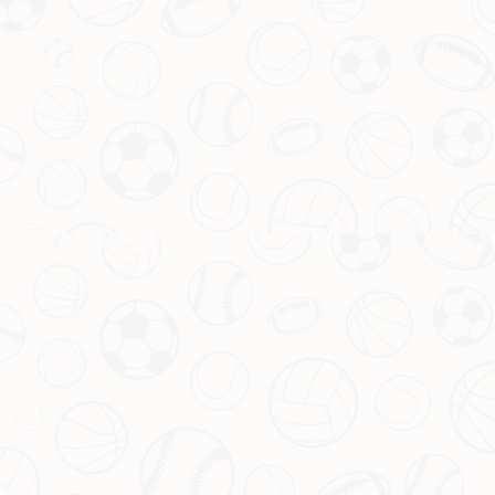
短期内难以完全弥补哈弗茨缺席带来的空缺，但至少能为球
队争取一些喘息的空间。
转会市场是否是解药
考虑到当前的困境，外界普遍认为阿森纳可能需要在冬季转
会窗口寻找一名合适的
前锋
替补。虽然时间紧迫，但市场上
并非没有潜在目标。例如，一些合同即将到期或在俱乐部缺
乏上场时间的球员，或许会成为性价比不错的选择。不过，
引进新援也存在一定风险，比如球员适应期过长、与现有体
系不兼容等问题，都可能影响最终效果。
此外，转会费和薪资预算也是管理层需要权衡的关键因素。
对于志在争冠的阿森纳而言，如何在有限资源下找到最优
解，将直接决定他们下半赛季的表现。