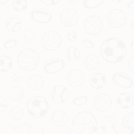
2026-08-
09T00:40:01+08:00
【直击】姆巴佩帽子戏法
击溃曼城！伯纳乌之夜四
亿双星璀璨
2026-08-
08T00:40:00+08:00
推荐新闻
恩佐回忆世界杯决赛：姆巴佩当时眼神像要“干掉”
我们！
每体：莱万状态不稳，巴萨亟需高水平替补中锋补
强