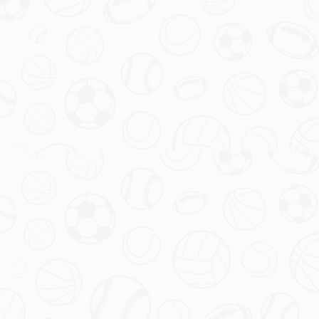
在最基本的防守任务上却显得力不从心。这种对比，让人不
禁感慨：或许当初放走德赫亚是一个过于仓促的决定。
当然，每个球员都需要时间适应新环境，但对于身处豪门的
球员来说，这样的试错成本实在太高。如果奧納亞无法尽快
调整状态，不仅会影响自己的职业生涯，也可能拖累整个团
队的目标。
通过这场比赛，我们可以看到，即使是在看似轻松的局面
下，曼聯依然暴露出不少隐患。尤其是門將位置上的问题，
已经成为制约球队稳定性的重要因素。未来的几场比赛，或
许将是奧纳米证明自己的关键时刻，也是滕哈克决策智慧的
一次考验。