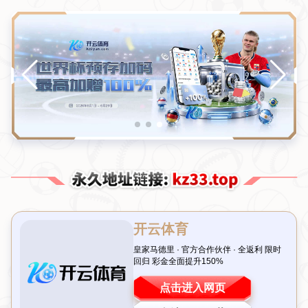
13939139072
admin@us-xingkong.com
奥
纳
纳
失
误
成
焦
点
！
滕
哈
格
：
领
先
优
势
下
不
应
如
此
紧
张
首页
奥纳纳失误成焦点！滕哈格：领先优势下不应如此紧张
只能怪奥纳纳！滕哈格：我们一直领先所以本应不那么
惊心动魄