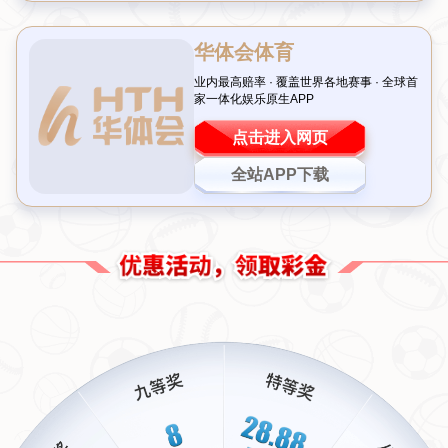
变得异常艰难。他的言外之意，似乎在暗示门将奥纳纳在关
键时刻的表现未能达到预期。
这场比赛中，奥纳纳的一次低级失误直接导致了对手的进
球，尽管他在其他时间也有精彩扑救，但这种“致命一击”无
疑让球迷和教练组感到失望。滕哈格的点评虽然没有直接点
名，但“惊心动魄”的背后，显然离不开守门员的责任。
奥纳纳的问题：技术与心理的双重挑战
自从加盟曼联以来，奥纳纳的表现始终是争议焦点。作为一
名以脚下技术和出球能力著称的门将，他在后场组织进攻时
确实展现了价值。然而，他的核心职责——守门，却频频出
现问题。无论是反应速度还是对高空球的处理，他都显得不
够稳定。
以这场比赛为例，对手的进球来自一次并不复杂的远射，但
奥纳納在判断和扑救时机上明显失误。更有评论指出，他的
心理状态可能受到此前失误的影响，导致在关键时刻显得犹
豫。这种情况不禁让人想起他在欧冠赛场上的几次“灾难性
表现”，比如对拜仁慕尼黑时的低级失误，直接葬送了球队
的反击希望。