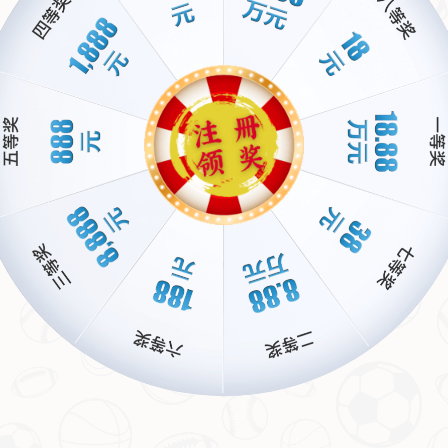
还需考虑俱乐部管理层给出的支持与空间。目前全球范围内
不少顶级欧洲联队纷纷注视着法国比赛，这不仅意味着风头
正劲，也昭示着未来不可估量的发展潜力。而此时加入，无
疑是在正确时间踏上驶向繁荣之路。
策略变化及影响分析
有媒体预测，由于过去成功采用紧密防守结合快速反击打
法，现在很可能将这种经验移植到新东家中。一旦实施，大
幅度提升稳定性直接关系到胜负结果。此外，在个别核心位
置进行积极补强也是主要任务之一，以确保其执行力得到充
分发挥，并形成有效合作机制。
关键所在
本土化适应能力
任何外籍人士融入异地都存在普遍障
碍，但凭借过硬专业素养以及大量交流机会，将能迅速
开展亲切沟通及学习工作。