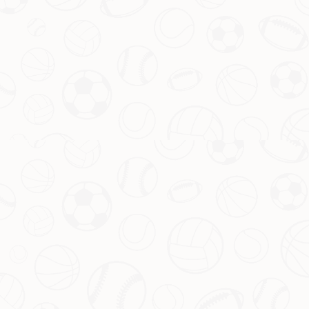
朗尼克质疑曼联决策逻
辑，亚马尔展现非凡天赋
如外星来客
2026-08-
09T00:40:01+08:00
【直击】姆巴佩帽子戏法
击溃曼城！伯纳乌之夜四
亿双星璀璨
2026-08-
08T00:40:00+08:00
推荐新闻