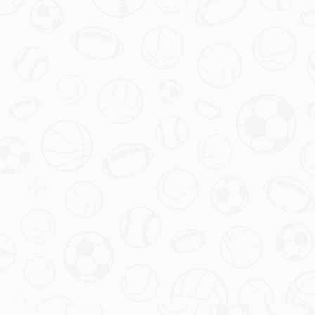
本文关键词:
星空体育
类别
健康保险
汽车保险