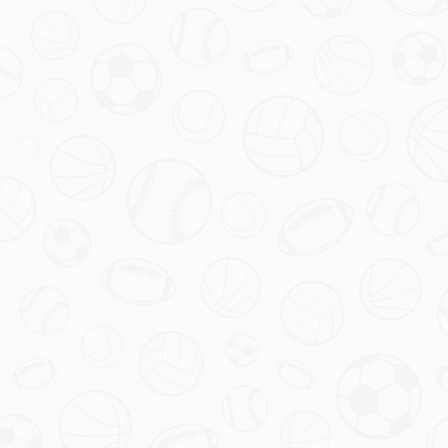
类别
健康保险
汽车保险
房屋保险
人寿保险
旅行保险
商业保险
最新文章