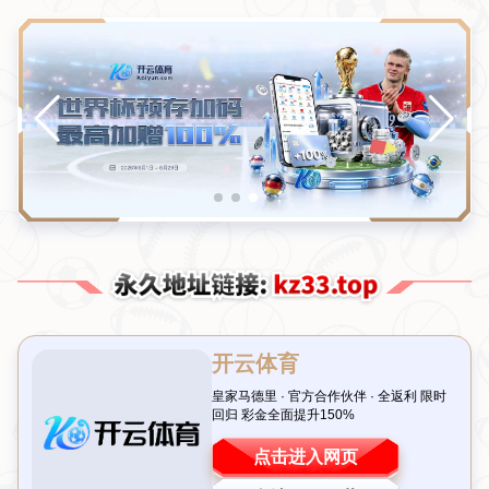
13939139072
admin@us-xingkong.com
蓄
势
待
发
！
中
国
职
业
联
赛
夏
季
转
会
窗
今
日
开
启
，
7
月
2
2
日
截
止
首页
蓄势待发！中国职业联赛夏季转会窗今日开启，7月22
日截止
随着夏日的到来，中国职业联赛的赛场也迎来了新一轮
的热潮。今天，备受瞩目的夏季转会窗口正式拉开帷幕，
截止日期定于7月22日。这段时间不仅是俱乐部补强阵容
的黄金机会，也是球迷们翘首以盼的“剧情高潮”。无论是
豪门球队的重量级引援，还是中小俱乐部的精准补位，接
下来的日子里，转会市场都将成为足球圈的焦点话题。让
我们一起看看，这扇窗口将如何为联赛注入新的活力！