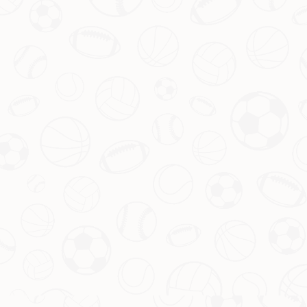
在这个充满变数的夏天，每一条消息都可能成为赛场上的
“胜负手”。
游戏网站平台推荐：
壹号娱乐（1player）官网APP下载-
一号平台在线登录入口地址
本文关键词:
星空体育