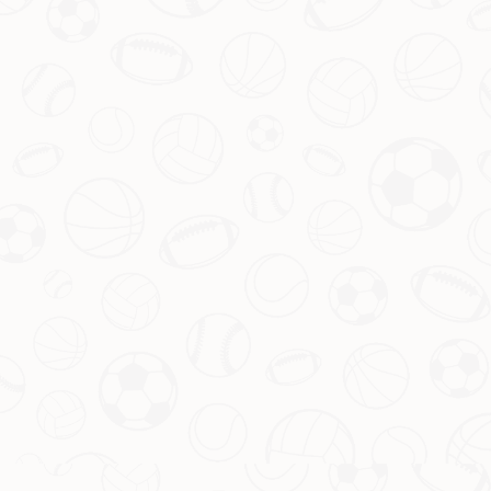
推荐新闻
大巴黎对阵阿森纳，次回合关键阵容揭晓！
【英超】曼城客场痛失2球领先，2比2战平布伦特
福德
安切洛蒂：疲惫却满足 莫德里奇：规则如此，马竞
欠缺运气
欧冠盛宴：巴黎3-1双胜晋级决赛，与国米争冠，
阿森纳赛季全线失利
【早报】万事俱备，只待东风
枪手难破防，蓝军也无奈！利物浦轻松锁定圣诞冠
军