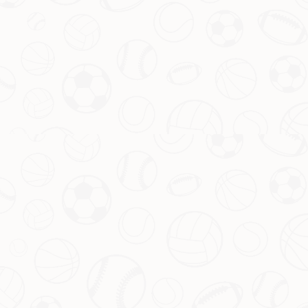
首页
关于星空体育
服务
团队
新闻中心
联系星空体育
联系星空体育
13939139072
邮箱
admin@us-xingkong.com