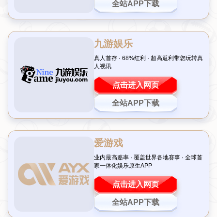
2019美洲杯具体时间
一场足球盛宴的精准日程解析
每逢国际足球赛事，全球球迷的目光都会聚焦于那些激动人
心的对决。作为南美洲最高水平的足球赛事，美洲杯总是能
点燃无数人的热情。如果你错过了2019年的美洲杯，或者
想要重温那段激情岁月，那么了解
2019美洲杯具体时间
是
你开启回忆的第一步。本文将为你详细梳理这场足球盛宴的
赛程安排，带你走进那段属于绿茵场的狂热时光。
2019美洲杯举办时间总览
首先，让我们直奔主题：
2019美洲杯具体时间
是从
2019
年6月14日
到
7月7日
。这场由南美足联主办的赛事在巴西
举行，历时近一个月，共吸引了12支队伍参与角逐，包括
南美传统强队如巴西、阿根廷、乌拉圭，以及受邀参赛的亚