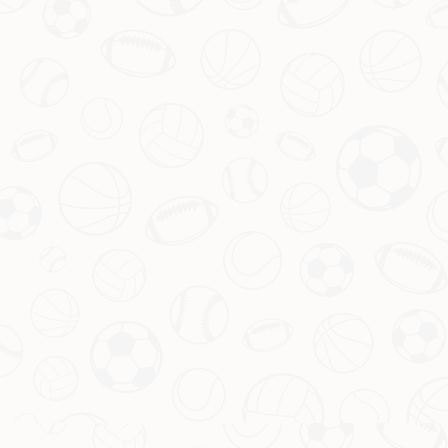
2026-08-
06T00:40:00+08:00
推荐新闻
【深度剖析】三大球运动会足球淘汰赛为何频现冷
门？
世界杯球队训练营媒体开放日，球迷热情高涨
伊尔迪兹闪耀全场：独造三球助尤文4-1大胜维达
德，荣获最佳球员
执法欧冠决赛后，科瓦奇再掌巴黎对阵马竞之战
【世预赛】维尼修斯绝杀99分钟神仙球！巴西2-1