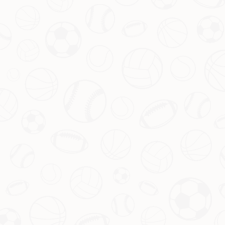
类别
健康保险
汽车保险
房屋保险
人寿保险
旅行保险
商业保险