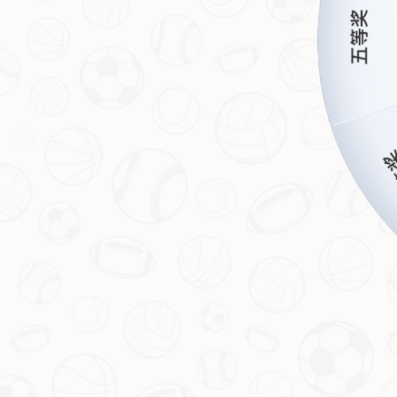
海港足协杯卫冕梦碎，穆
斯卡特遗憾无奈
2026-08-
07T00:40:00+08:00
U17国少依合散：面对对
方高压，我们采取长传策
略
2026-08-
06T00:40:00+08:00
阿根廷队如何让巴西队颜
面尽失？
2026-08-
06T00:40:00+08:00