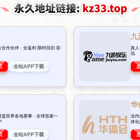
这不仅是一场实力的较量，更是一场战术与个人能力的碰撞。你
引言：一场备受瞩目的德甲对决即将上演
当沃尔夫斯堡迎战霍芬海姆，这场比赛无疑将成为德甲赛
和梅勒的首发阵容，以及克拉马的潜在发挥，都让球迷们
个人能力的碰撞。你是否也好奇这场比赛会带来怎样的惊
沃尔夫斯堡阵容解析：温德与梅勒的双核驱动