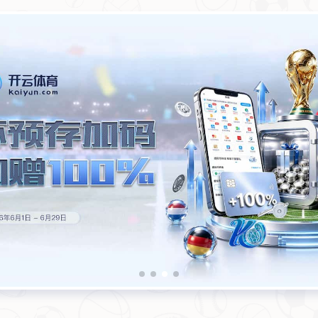
关于星空体育
服务
单独服务
新闻中
阵
霍
芬
海
姆
：
温
战
发，克拉马出战
夫斯堡迎战霍芬海姆，这场比赛无疑将成为德甲赛场的一大焦点