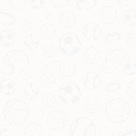
更为积极的高位压迫打法，利用
梅勒
的中场调度和快速
何在稳固防守的同时抓住反击机会，将是教练组需要重
担更多的进攻任务，也是一个值得关注的点。无论如
喜，球员的状态无疑是影响比赛结果的最大变量。作为
意想不到的表现。让我们拭目以待，看看这场德甲焦点