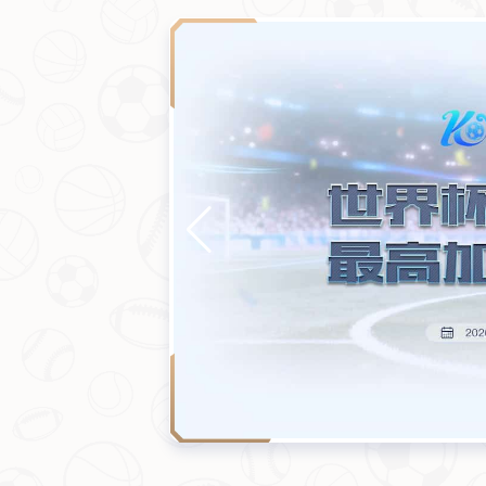
13939139072
admin@us-xingkong.com
首页
沃
尔
夫
斯
堡
对
发
，
克
拉
马
出
首页
沃尔夫斯堡对阵霍芬海姆：温德与梅勒领衔首
引言：一场备受瞩目的德甲对决即将上演 当沃尔