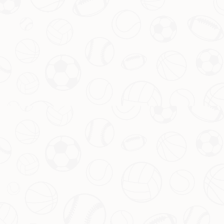
推荐新闻
Pat McAfee向哈利伯顿致敬：感伤中满
怀感激之情
【早报】曼联惊天逆转！曼城是否已成
任人宰割的对象？
罗尔费斯：维尔茨未来存多种可能，下
赛季将有新动态
德媒：吉滕斯公开表达离队意愿，多特
更衣室风波再起，阿森纳或成下家
【英超】曼城主场0-4不敌热刺，瓜迪
奥拉创耻辱5连败纪录！
尤文澄清：C罗自愿放弃薪水，俱乐部