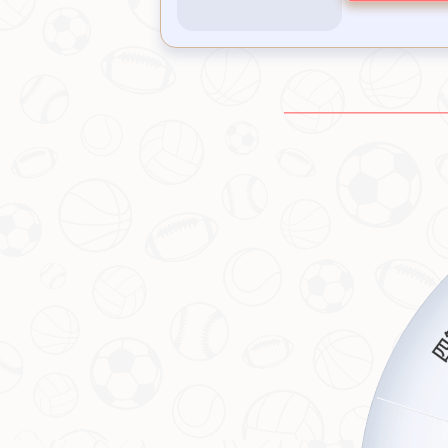
健康保险
汽车保险
房屋保险
人寿保险
旅行保险
商业保险
最新文章