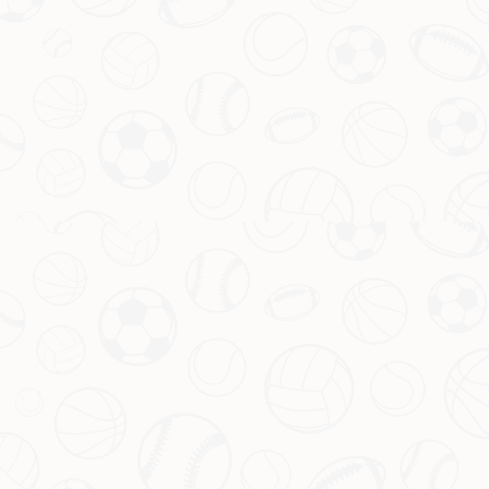
旅行保险
商业保险
最新文章
菲尼克斯太阳瞄准布拉德
利-比尔交易机会
2026-08-
08T00:39:59+08:00
路易斯完美戴帽，吴曦三
助攻申花力克海港挺进足