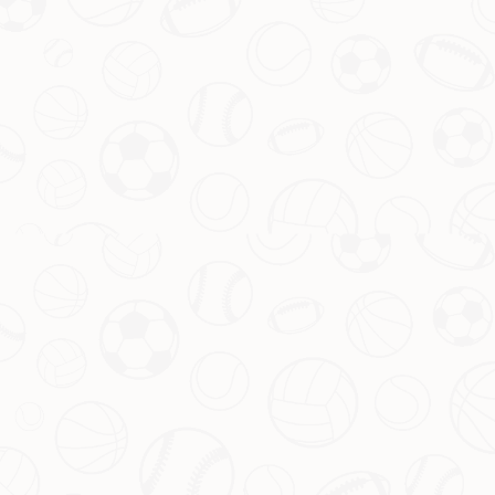
烈。没有绝对的双人垄断，取而代之的是群雄逐鹿的局面。
除了上述三位，还有如维尼修斯、福登等潜力无限的年轻人
也在迅速成长。这或许意味着，未来的金球奖归属将更加难
以预测，但也正是这种不确定性，让足球变得更加精彩。