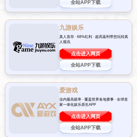
记者：梅罗时代已结束 梅西和姆巴佩哈兰德贝林的时代才
刚开始
前言：足坛新时代的序幕拉开
当提到足球的历史，梅西和C罗的名字几乎是绕不开的传
奇。他们的“梅罗时代”定义了过去十五年的足坛格局，无数
记录被改写，无数荣誉被揽入怀中。然而，时间不等人，随
着两位巨星逐渐步入职业生涯的暮年，足坛的舞台正在迎来
新的主角。梅西依然闪耀，但
姆巴佩
、
哈兰德
和
贝林厄姆
等
年轻天才的崛起，预示着一个崭新的时代正在开启。今天的
我们，不妨一起探讨这一转变背后的故事与未来。
从梅罗统治到新星崛起：时代的交接棒
过去，梅西与C罗的对决是每场比赛的高潮，他们几乎包揽
了所有的金球奖，创造了无数令人瞠目结舌的数据。然而，
随着C罗转战沙特联赛，梅西加盟美职联，两位球王的竞技
状态虽仍有余温，但巅峰时期的统治力已成追忆。反观新生