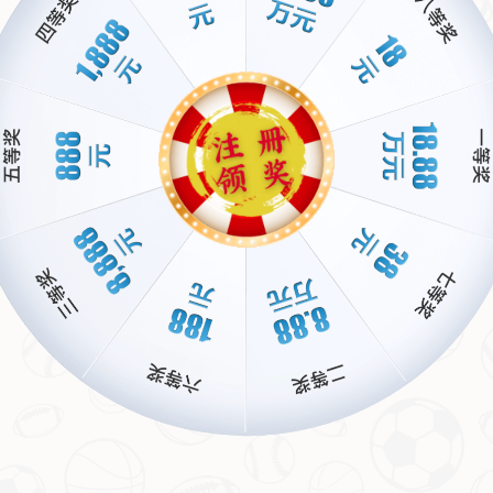
的表现让人们重新定义了中锋的角色。他的身体素质和
技术结合，几乎无人能挡，尤其是在2022-23赛季帮
助曼城夺得欧冠冠军时，他的关键作用毋庸置疑。
贝林厄姆的全能中场掌控力
：年仅20岁的他，已经成
为皇马的中场大脑。无论是进攻组织还是防守拦截，他
都游刃有余。2023-24赛季初，他在西甲的连续进球
表现，更是让人看到了未来金球奖的有力竞争者。
这三位球员各具特色，却共同推动着足球战术的革新。他们
的存在，让比赛变得更加快速、多变，也让球迷对未来的每
一场比赛充满期待。
新时代的挑战与机遇并存
尽管新星们风头正劲，但他们面临的挑战也与前辈不同。现
代足球对体能、心理素质的要求更高，同时社交媒体的放大
效应也让他们的一举一动都被置于聚光灯下。例如，姆巴佩
曾因转会传闻而备受舆论压力，但他在场上的专注度从未受
到影响。这种心理韧性，正是新一代球星需要具备的特质。
此外，与“梅罗时代”不同，新生代球员之间的竞争更加激