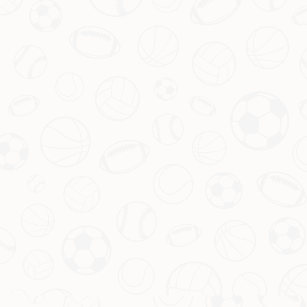
数据对比：新老交替的直观体现
为了更清晰地看到这一时代的更迭，我们可以通过数据一窥
端倪。以2022-23赛季为例，哈兰德在英超打入36球，成
为历史单赛季最佳射手；而同期的C罗在沙特联赛虽有14球
入账，但影响力已无法与巅峰时期相比。同样，姆巴佩在法
甲和欧冠中的进球效率，也远超许多传统强队的核心球员。
这些数字背后，是新生代球员逐步占据主导地位的现实。
同时，这些年轻球员还在不断刷新自己的极限。贝林厄姆在
皇马的首个赛季就贡献了多粒关键进球和助攻，他的全面性
甚至让人联想起齐达内。这一切都在表明，一个全新的足坛
格局正在形成。
本文关键词:
星空体育