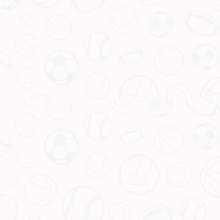
U17国少依合散：面对对
方高压，我们采取长传策
略
2026-08-
06T00:40:00+08:00
阿根廷队如何让巴西队颜
面尽失？
2026-08-
06T00:40:00+08:00
推荐新闻
英格兰媒体iNews披露纽卡边锋戈登的职业前景新
动态