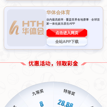
可能会受到限制。这种评价并非空穴来风，毕竟
国际比赛
与
俱乐部赛事在节奏、压力和球员管理上有着显著差异。
二、扬科维奇的执教背景分析
回顾扬科维奇的职业履历，他曾在塞尔维亚联赛以及中超联
赛中担任主教练，积累了一定的战术理念和球队管理经验。
然而，正如黎巴嫩方面的指摘，他在国家队层面的执教经历
确实较为有限。2023年接手中国男足后，虽然他在一些友
谊赛和热身赛中展现了一定的想法，但面对如亚洲杯这样的
大型赛事，他的临场应变能力尚未得到充分验证。
国际比赛
的复杂性
要求主教练不仅要有战术储备，还需具备快速适应
对手风格的能力，这或许是外界对他的主要担忧。
三、案例对比：国际赛场经验的重要性
以其他国家队为例，我们可以看到主教练在国际赛场上的经
验对球队表现的影响。例如，日本队的主教练森保一，曾多
次带领球队征战世界杯和亚洲杯，他的丰富经验帮助日本队
在关键时刻稳定军心。反观一些缺乏国际比赛历练的教练，
往往会在高压环境下暴露出战术单一或决策迟缓的问题。对