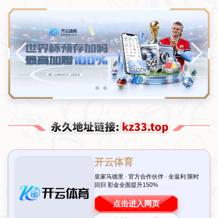
13939139072
admin@us-xingkong.com
拜
仁
有
意
引
进
加
克
波
与
迪
亚
斯
，
利
物
浦
对
加
克
波
标
价
至
少
7
0
0
0
万
欧
元
。
首页
拜仁有意引进加克波与迪亚斯，利物浦对加克波标价至
少7000万欧元。
在足球转会市场的动态中，总是充满了令人着迷的故事
和不断变化的传闻。近期，德甲豪门拜仁慕尼黑对利物浦
球员加克波产生了浓厚兴趣，而利物浦则为其标签不低于
7000万欧元。此消息来自知名体育记者法尔克，引发各方
关注与讨论。在这篇文章中，我们将深入探讨这一潜在交
易及其可能带来的影响。