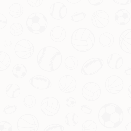
商业保险
最新文章
菲尼克斯太阳瞄准布拉德
利-比尔交易机会
2026-08-
08T00:39:59+08:00
路易斯完美戴帽，吴曦三
助攻申花力克海港挺进足
协杯8强
2026-08-
07T00:40:00+08:00