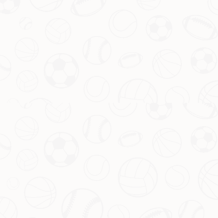
在2022-2023赛季，维尔茨不仅帮助勒沃库森多次扭转战
局，还在国家队中逐渐站稳脚跟。以一场对阵多特蒙德的比
赛为例，他在下半场的一次精准直塞，直接撕开了对手防
线，为队友创造了绝杀机会。这种能力，正是现代足球中最
为珍贵的特质。无论是在俱乐部还是国家队层面，
维尔茨的
潜力
都预示着他将成为未来十年德国足球的中流砥柱。
案例分析：进攻与天赋的对决
为了更直观地理解这场潜在的对决，我们不妨回顾一下两队
在上赛季的一场比赛。当时，拜仁与勒沃库森战成平局，双
方在中场的争夺异常激烈。维尔茨在那场比赛中贡献了一次
助攻，几乎主导了药厂的每一次威胁。而拜仁方面，尽管拥
有强大的火力，但在高压之下也显得有些混乱。如今，随着
孔帕尼的上任，拜仁的中场组织和前场压迫预计将更加系统
化。如果他的“全攻全守”策略能够成功压制住维尔茨的发
挥，那么这场较量无疑将成为新赛季德甲的一大看点。