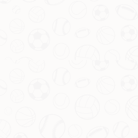
订阅我们的服务
首页
关于星空体育
服务
团队
新闻中心
联系星空体育
联系星空体育