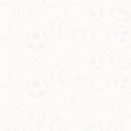
商业保险
最新文章
巴黎圣日耳曼大胜马竞 登
贝莱因伤无缘登场
2026-08-
09T00:40:01+08:00
朗尼克质疑曼联决策逻
辑，亚马尔展现非凡天赋
如外星来客
2026-08-
09T00:40:01+08:00