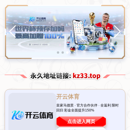
13939139072
admin@us-xingkong.com
意
大
利
球
队
在
欧
洲
赛
场
积
分
榜
：
国
际
米
兰
居
首
，
A
C
米
兰
位
列
第
三
首页
意大利球队在欧洲赛场积分榜：国际米兰居首，AC米兰
位列第三
在当今足坛，欧洲赛事不仅是球迷们热衷的比赛舞台，
也是各大球队展现实力、争夺荣誉的重要平台。随着赛季
的推进，意大利足球再次成为焦点话题——国际米兰与AC
米兰双雄在最新欧战积分榜中脱颖而出。特别是国米占据
了全欧第一的位置，而红黑军团紧随其后排到了第三。这
一消息，不仅彰显了两支传统豪门的伟大，更让所有喜欢
意甲联赛的人充满期待。