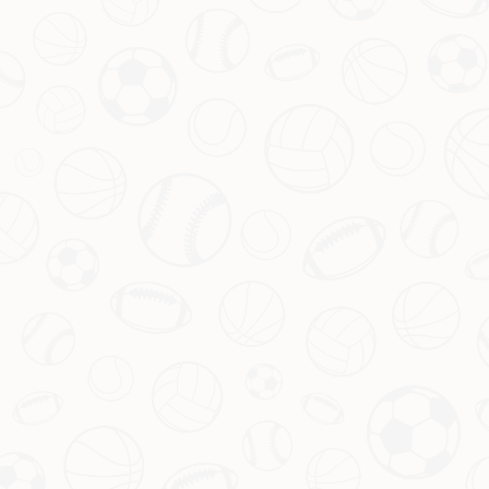
斯卡特遗憾无奈
2026-08-
07T00:40:00+08:00
推荐新闻
Shams爆料：资深教头迈克-伍德森加盟国王，担
任克里斯蒂核心助手
咪咕视频 实时观看
踢球者：药厂总监罗尔费斯周六亲临欧青赛现场关
注
足球报：津门虎主力休整后迎战申花，誓言全力争
胜