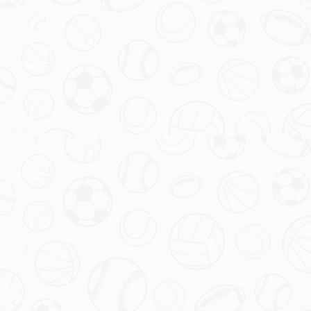
首页
关于星空体育
服务
团队
新闻中心
联系星空体育
联系星空体育
13939139072
邮箱