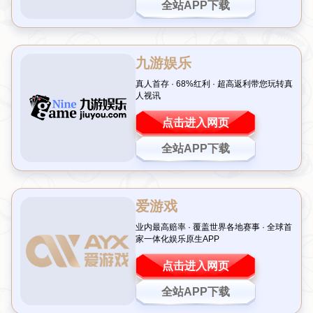
前言：胜利背后的冷静与期待
在最近的一场比赛中，横滨水手队以出色的表现赢得了胜
利，赛后主教练的一席话却引发了广泛关注。他直言：“我
们如预期一样赢球了，但还有后半场。”这句话不仅展现了
团队对胜利的自信，也透露出对未来挑战的清醒认识。本文
将围绕
横滨主帅
的发言，深入探讨这场比赛的意义以及球队
未来的方向，带你走进这场胜利背后的故事。
胜利来之不易：横滨水手的战术亮点
横滨水手队在本场比赛中展现了强大的统治力，从开场就牢
牢掌控了节奏。主教练在赛前制定的战术得到了完美执行，
球员们在进攻和防守两端都表现得游刃有余。尤其是在中场
的调度上，横滨队通过精准的传球撕开了对手的防线，最终
以一场酣畅淋漓的比分拿下三分。
值得一提的是，主教练在赛后提到“如预期一样赢球”，这并
非单纯的自夸，而是对团队长期训练成果的肯定。
横滨主帅