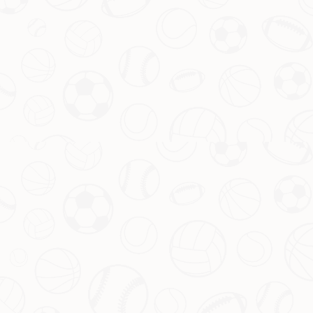
最新文章
巴黎圣日耳曼大胜马竞 登
贝莱因伤无缘登场
2026-08-
09T00:40:01+08:00
朗尼克质疑曼联决策逻
辑，亚马尔展现非凡天赋
如外星来客
2026-08-
09T00:40:01+08:00
【直击】姆巴佩帽子戏法
击溃曼城！伯纳乌之夜四