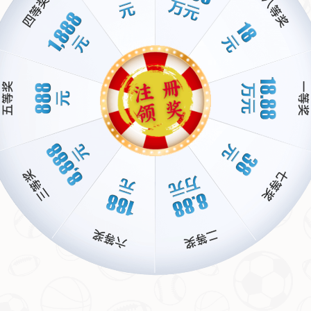
案例分析：历史上的“后半场”逆转
为了更好地理解
横滨主帅
这句话的重要性，我们不妨回顾一
下足球历史上的一些经典案例。以2016年欧冠决赛为例，
马德里竞技在上半场占据优势，然而皇家马德里在下半场的
顽强反击最终改变了比赛走向。这场比赛充分说明了“后半
場”的重要性，也印证了保持专注和耐力的必要性。