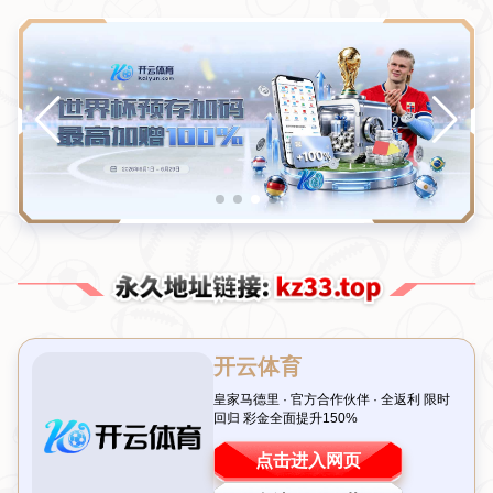
13939139072
admin@us-xingkong.com
横
滨
主
帅
：
胜
利
符
合
预
期
，
但
下
半
场
仍
需
努
力
首页
横滨主帅：胜利符合预期，但下半场仍需努力
在最近的一场比赛中，横滨水手队以出色的表现赢得了
胜利，赛后主教练的一席话却引发了广泛关注。他直言：
“我们如预期一样赢球了，但还有后半场。”这句话不仅展
现了团队对胜利的自信，也透露出对未来挑战的清醒认
识。本文将围绕横滨主帅的发言，深入探讨这场比赛的意
义以及球队未来的方向，带你走进这场胜利背后的故事。