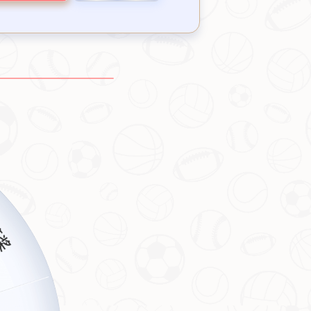
能达到预期。本赛季，沃尔夫斯堡在德甲联赛中的排名
攻端也缺乏有效的组织。尤其是在最近几轮联赛中，球
显然无法让管理层满意”
，一位接近俱乐部的消息人士
特尔解约，结束了这段并不成功的合作。