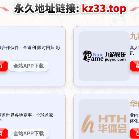
讨论。究竟是什么原因导致了这一变动？新任主帅能否带领球队
引言：沃尔夫斯堡换帅风波引关注
近日，德甲球队沃尔夫斯堡官方宣布了一则重磅消息：主教
梯队的主教练。这一决定不仅让球迷们感到意外，也在足
动？新任主帅能否带领球队走出困境？本文将深入剖析此
哈森许特尔下课：成绩不佳成导火索