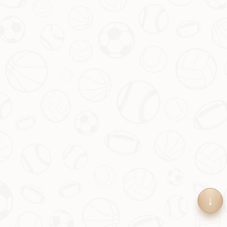
订阅我们的服务
联系星空体育
ht 2024
星空体育官网-APP下载注册送彩金 Xingkong
Sports
All Rights by
星空体育
.