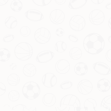
精选资源：
开云体育官方app下载-世界杯(world cup)在
线体育投注 Kaiyun Sports
本文关键词:
星空体育