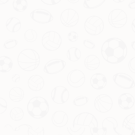
击溃曼城！伯纳乌之夜四
亿双星璀璨
2026-08-
08T00:40:00+08:00
推荐新闻
辽篮收椅子引发冲突，广厦家属无座原因揭秘，小
刘总失误引争议
布朗森缺阵激发新战术 纽约快打旋风绝地反击
1-2惨败！阿森纳锁定1罪魁：四强最弱，5年执教成
空谈
博格巴若遭禁赛，尤文或将霍伊别尔视为头号替补