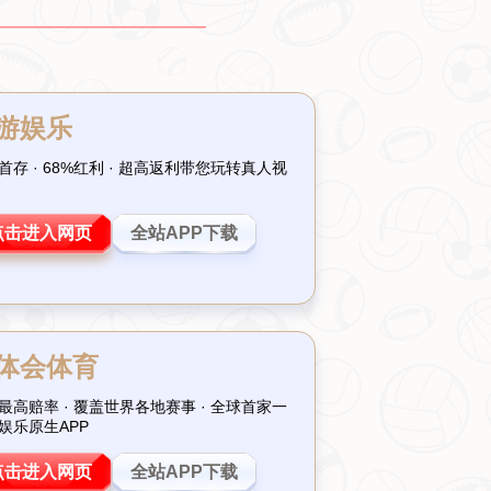
可达12亿欧元
亿欧元
英超豪门到F1赛事，他们的影响力无处不在。如今，
收购意大利足球劲旅罗马俱乐部，报价甚至可能高达
12