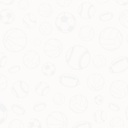
将成为影响交易的关键因素。不过，无论结果如何，这
。
纯的运动，而是一个融合了商业、文化和政治的巨大舞
将如何演绎。
Gaming
订阅我们的服务