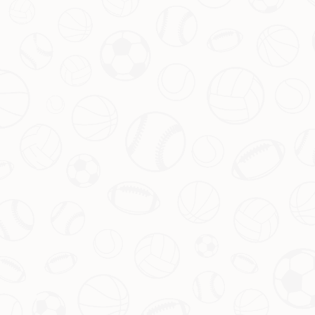
谈判的具体细节、欧盟的反垄断审查以及球迷的反应，都
一事件都再次证明了中东资本在全球体育市场的雄心壮志
通过这次潜在的收购，我们不难看出，足球早已不再是单
台。让我们拭目以待，看看这场价值高达
12亿欧元
的博弈
网站导航：
PG模拟器在线试玩入口-电子游戏APP下载| PG 
本文关键词:
星空体育