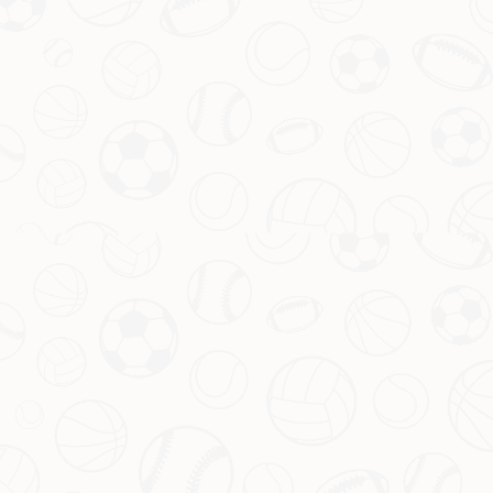
推荐新闻
【夜读】罗马尼亚：披萨速递的惊喜之
地
马琳揭秘世乒赛选拔：9人队内赛激烈
角逐，石洵瑶脱颖而出斩获单打席位
王勤伯：辛纳禁赛3个月反成受益者，
WADA成最大失意者
梅西欧冠进球数紧追C罗，位居历史第
二
亚洲杯：中国队小组赛两平一负，无缘
晋级