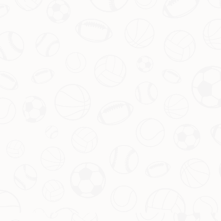
四、对意甲及欧洲足坛的影响
如果这笔高达
12亿欧元
的交易最终敲定，它将对意甲乃至
言，更多外资注入无疑将提升整体竞争力，尤其是在电视转播
本实现复兴，将进一步打破现有豪门格局，为联赛增添更
与此同时，这一事件也引发了关于“金钱足球”的讨论。部
逐渐丧失。然而，不可否认的是，在现代足球的高成本运
唯一出路。
五、未来展望与不确定性
尽管目前关于 sand特财团收购
罗马俱乐部
的消息仍处于初