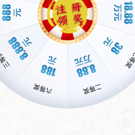
据业内人士分析，沙特财团的最高报价达到
12亿欧元
，远
此外，罗马目前的财务状况也为交易提供了可能性。由于
如果交易达成，沙特资本有望帮助球队改善基础设施，甚
三、案例对比：纽卡斯尔联的转型之路
为了更好地理解这次潜在收购的影响，不妨回顾一下纽卡斯尔
来，纽卡斯尔从一支保级队迅速崛起，不仅重返欧冠赛场
的支持和清晰的管理策略。如果
罗马俱乐部
最终落入 sa
竞争日益激烈的背景下。
当然，挑战同样存在。文化差异、管理理念冲突以及球迷
尔的案例来看，只要资金到位并辅以专业运营，这些问题