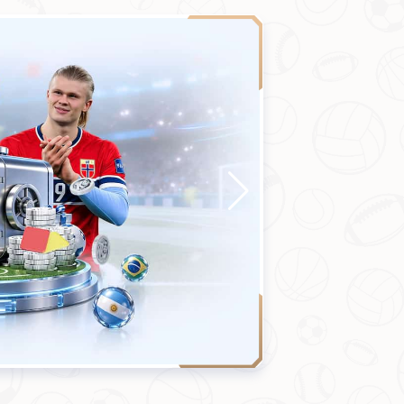
心
星空体育的团队
联系星空体育
罗
马
俱
乐
部
开
启