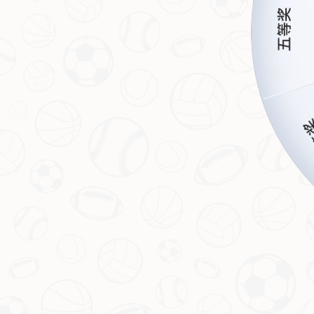
菲尼克斯太阳瞄准布拉德
利-比尔交易机会
2026-08-
08T00:39:59+08:00
路易斯完美戴帽，吴曦三
助攻申花力克海港挺进足
协杯8强
2026-08-
07T00:40:00+08:00
海港足协杯卫冕梦碎，穆
斯卡特遗憾无奈
2026-08-
07T00:40:00+08:00