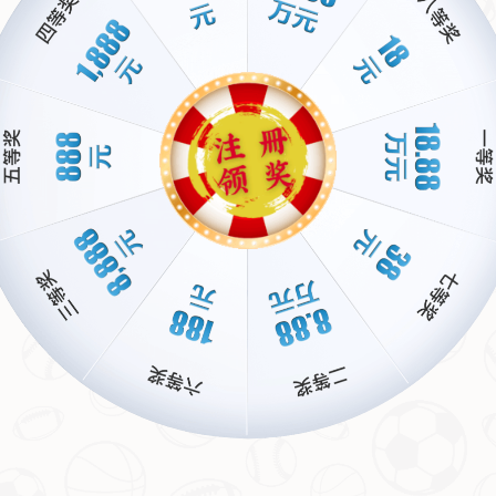
佩普DNA：一种深入骨髓的战术哲学
谈到球队的成功，埃德森特别提到了瓜迪奥拉的影响。他表
示，整个队伍都已经融入了“
佩普DNA
”，这不仅仅是指传控
打法，更是一种对胜利的渴望和对细节的极致追求。瓜迪奥
拉的战术理念强调控球、高位逼抢以及精准的传球配合，而
这些元素已经成为球员们的本能反应。
例如，在对阵强敌的比赛中，曼城往往能够通过细腻的短传
渗透撕开对手防线，这种能力正是“
佩普DNA
”的最佳体现。
埃德森作为门将，也不仅仅是守门员的角色，他在后场发起
进攻的能力同样令人印象深刻。他的长传经常能直接找到前
场的队友，为球队创造机会。这种全能表现，正是瓜迪奥拉
体系下的产物。
目标在前：如何应对更高的期待
随着三冠王的头衔加身，外界对曼城的期待也水涨船高。球