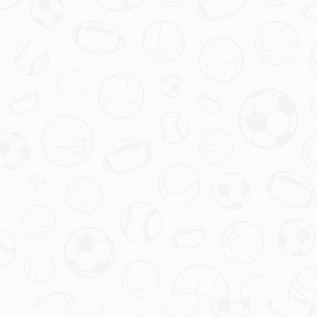
推荐新闻
奥沙利文：赵心童表现更胜一筹，我未能给他带来
任何挑战
34岁追梦三分蜕变再升级！勇士称霸西部第一全靠
他
穆勒13冠比肩吉格斯，五大联赛封王，34冠并肩克
罗斯
恩里克：国米近三年两度杀入欧冠决赛，实力令人
敬畏
欧冠决赛身价对决：巴黎超9亿欧元，国米近6.7亿