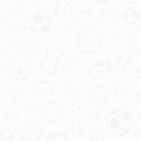
欧元
欧冠24／25赛季机会制造榜：登贝莱与拉菲尼亚
并列前三
订阅新闻通讯
随时了解我们的最新动态！订阅我们的时事通讯即可收到独
家内容和特别优惠。
订阅我们的服务