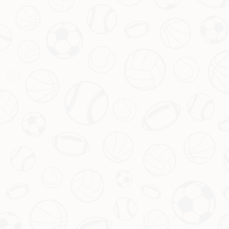
人寿保险
旅行保险
商业保险
最新文章
阿根廷队如何让巴西队颜
面尽失？
2026-08-
06T00:40:00+08:00
罗尔费斯：维尔茨从不为
己而战，他始终心系团队