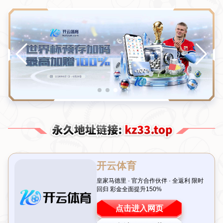
13939139072
admin@us-xingkong.com
收
官
之
战
主
场
首
负
，
上
海
申
花
顽
疾
未
解
或
调
整
双
外
援
？
首页
收官之战主场首负，上海申花顽疾未解或调整双外援？
引言：主场失利敲响警钟，上海申花何去何从 在赛季的
最后一场比赛中，上海申花竟然在自家主场遭遇了本赛季
的首败，这不仅让球迷心痛，更让球队管理层和教练组陷
入深思。作为中超联赛的老牌劲旅，申花在本场比赛中的
失利暴露了长期以来的战术短板和阵容问题。面对这样的
结果，关于是否更换核心外援“双马”（马莱莱与马纳法）
的讨论也甚嚣尘上。本文将围绕上海申花主场首败、球队
痼疾以及更换双马的可能性展开分析，探寻申花未来的方
向。