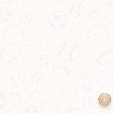
订阅我们的服务
联系星空体育
ht 2024
星空体育官网-APP下载注册送彩金 Xingkong
Sports
All Rights by
星空体育
.