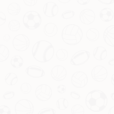
订阅新闻通讯
随时了解我们的最新动态！订阅我们的时事通讯即可
首页
关于
联系星空体育
13939139072