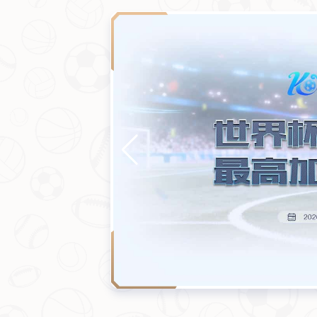
13939139072
admin@us-xingkong.com
首页
德
媒
：
吉
滕
斯
风
波
再
起
，
阿
首页
德媒：吉滕斯公开表达离队意愿，多特更衣室
在足球世界中，转会传闻总是能迅速点燃球迷的热