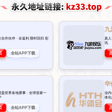
纳被认为是他的潜在下家。这位年仅19岁的英格兰新星为何急
引言：吉滕斯离队风波引发热议
在足球世界中，转会传闻总是能迅速点燃球迷的热情。近
内公开表达了离队的意愿，这一消息无疑在转会市场上投
被认为是他的潜在下家。这位年仅19岁的英格兰新星为何
这一事件的来龙去脉。