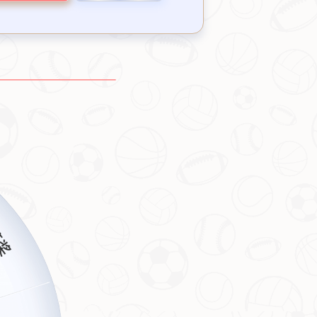
地表示，自己希望寻求新的挑战。这一表态让队友和管
尤其是在边路的突破能力让人印象深刻。然而，深入分
因。
度较强，他的上场机会并不稳定。尤其是在关键比赛
年轻球员感到沮丧。此外，来自家乡的召唤或许也是原
个人发展和国家队前景都有积极影响。而
阿森纳
作为一
的选择。