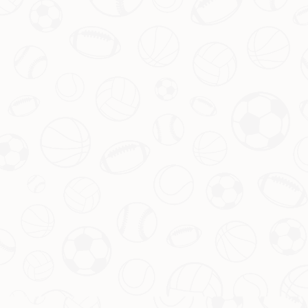
意甲拟缩减至18队：豪门支持，中小球
队激烈抵制