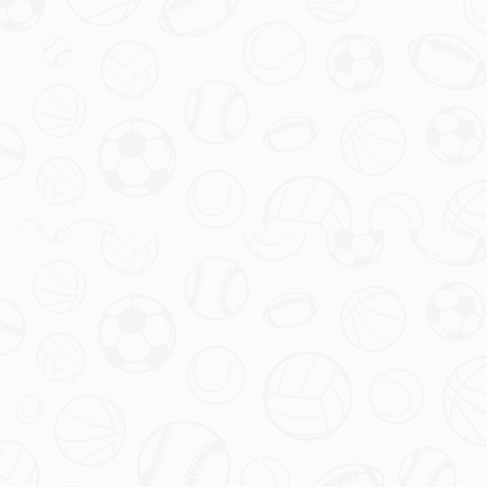
推荐新闻
流量爆棚！内马尔：沙特联赛实力已超
法甲，球星阵容震撼！
伊尔迪兹闪耀全场：独造三球助尤文4-
1大胜维达德，荣获最佳球员
37岁德约：感知时代更替，仍为老一代
球员坚守赛场
杨毅爆料：李凯尔归化上海队有功，现
需广厦队助力
国青绝平震撼人心：20分钟逆袭提振士
气，对手点赞