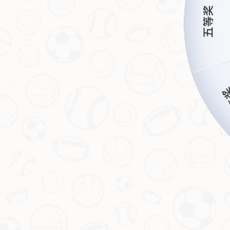
海港足协杯卫冕梦碎，穆
斯卡特遗憾无奈
2026-08-
07T00:40:00+08:00
U17国少依合散：面对对
方高压，我们采取长传策
略
2026-08-
06T00:40:00+08:00
阿根廷队如何让巴西队颜
面尽失？
2026-08-
06T00:40:00+08:00