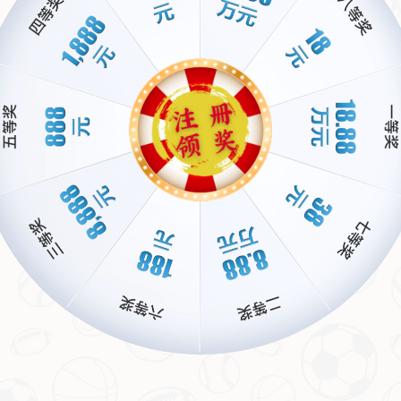
案例分析：历史上的“黄油手”事件
提到“
黄油手
”，不少老球迷可能会想起一些经典案例。例如
2010年世界杯上英格兰门将格林的低级失误，当时他在面
对美国队的射门时未能稳稳抱住皮球，导致对手扳平比分。
那次失误不仅让格林背负巨大压力，也间接影响了英格兰的
小组出线形势。与之类似，迈尼昂此次的失误同样发生在关
键赛事中，其心理素质和临场反应值得反思。
当然，足球是团队运动，一次个人失误并不能完全定义一名
球员的能力。回顾过去，许多顶级门将都曾有过类似的低
谷，但通过调整和努力，他们最终赢回了信任。迈尼ANG是
否能走出这次阴影，或许将是决定他职业生涯高度的关键。
费耶诺德主场优势尽显
反观获胜一方，费耶诺德在本场比赛中展现了强大的主场气
势。他们的防守策略极为严密，尤其是在中后场的拦截和逼
抢，让AC米兰难以找到突破口。同时，抓住对手的失误果
断进攻，也体现了他们的战术执行力。对于这支荷兰劲旅而
言，这场胜利无疑极大提升了士气，也为他们在
欧冠
小组赛