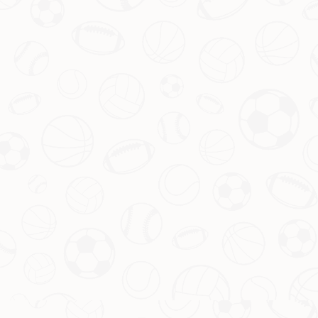
亿双星璀璨
2026-08-
08T00:40:00+08:00
推荐新闻
亚马尔欧冠单场23次对抗成功，创巴萨队史第二佳
绩
乒乓球世界杯男单1／8决赛：林诗栋迎战卡尔伯
格，王楚钦对决贾哈
维尔茨1.36亿贵不贵？勒沃库森能从中赚多少，说
世界杯32强巡礼全面开启，强队状态一览