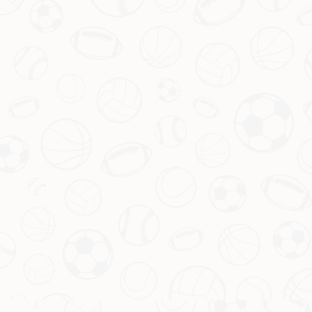
链接参考：
皇冠体育APP下载 - 官方登录入口 Crown
Sports TV
本文关键词:
星空体育