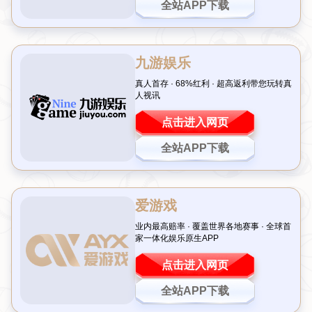
引言：一场失误引发的话题风暴
在欧冠赛场上，每一个细微的失误都可能成为比赛的转折
点。北京时间某日晚，AC米兰客场挑战费耶诺德，最终以
0-1遗憾落败。这场比赛中，门将迈尼昂的一次低级失误成
为焦点，网友戏称其为“黄油手”。这场失利不仅让AC米兰的
欧冠之旅蒙上阴影，也引发了球迷对球队状态的热议。究竟
是什么导致了这一结果？让我们一起深入剖析这场比赛的细
节。
迈尼昂失误成关键转折
作为AC米兰的主力门将，迈尼昂一直以来以稳健著称。然
而，在这场与费耶诺德的较量中，他却在一次并不复杂的扑
救中出现失误，导致对方轻松破门。
这一幕发生在比赛第
XX分钟
，当时费耶诺德球员的一记远射看似威胁不大，但
皮球却从迈尼昂手中滑过，直接滚入球网。这一“
黄油手
”瞬