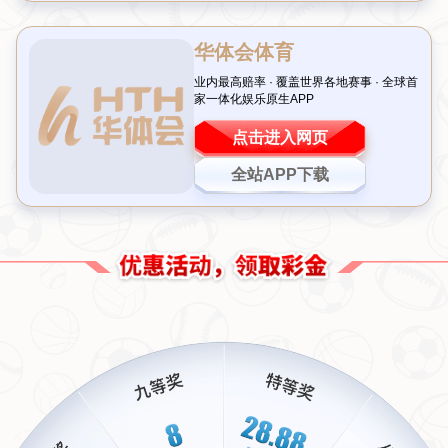
间点燃了社交媒体，球迷纷纷表示失望，甚至有人调侃：
“这是不是被黄油涂满的手套？”
尽管赛后迈尼앙本人表示会承担责任，但不可否认，这一失
误直接改变了比赛走向。AC米兰在随后的时间里虽然多次
组织进攻，却始终未能扳平比分。
AC米兰整体状态堪忧
除了门将的个人失误，AC米兰本场比赛的整体表现也难言
理想。球队在进攻端显得缺乏创造力，前锋线多次错失良
机。
尤其是在下半场
，面对费耶诺德的密集防守，红黑军团
的中场调度显得有些混乱，无法有效撕开对手防线。更令人
担忧的是，球队在客场的战斗力似乎有所下降，这对于志在
欧冠走得更远的AC米兰来说无疑是一个警钟。
有分析指出，近期密集的赛程可能是影响球队状态的重要因
素。从意甲到欧冠，球员们的体能和心理压力都在经受考
验。如何在接下来的比赛中调整，成为主教练皮奥利亟需解
决的问题。