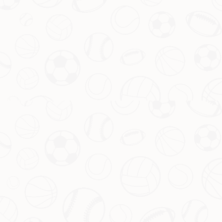
旅行保险
商业保险
最新文章
巴黎圣日耳曼大胜马竞 登
贝莱因伤无缘登场
2026-08-
09T00:40:01+08:00
朗尼克质疑曼联决策逻
辑，亚马尔展现非凡天赋
如外星来客