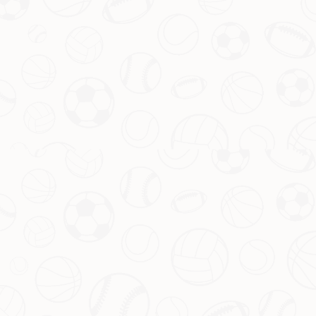
从数据来看，吉达聯合在进攻效率和防守强度上的平衡是他
们成功的关键。这样的表现无疑让他们成为本赛季夺冠的最
大热门，也让球迷对他们在未来赛事中的发挥充满期待。
沙特联整体格局与未来展望
纵观整个联赛，当前阶段的竞争格局依然扑朔迷离。虽然吉
达聯合暂时领先，但其他队伍并未放弃追赶的机会。特别是