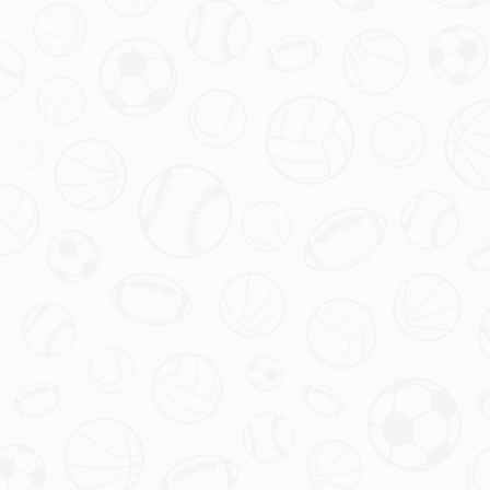
启动新帅搜寻
欧文力挺扬尼斯入选全明星，詹欧重逢，篮网三巨
头再聚首！
39岁纳瓦斯深情告别皮斯胡安，伯纳乌见证最终谢
幕
贾府基因再续！滕哈格锁定拜仁荷兰中卫德里赫特
订阅新闻通讯
随时了解我们的最新动态！订阅我们的时事通讯即可收到独
家内容和特别优惠。