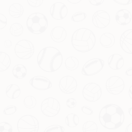
耐心康复更重要！米利唐
预计欧冠16强次回合前回
归球场
2026-08-
09T00:40:02+08:00
巴黎圣日耳曼大胜马竞 登
贝莱因伤无缘登场
2026-08-
09T00:40:01+08:00
推荐新闻
尤文图斯对阵帕尔马：比赛结果揭晓