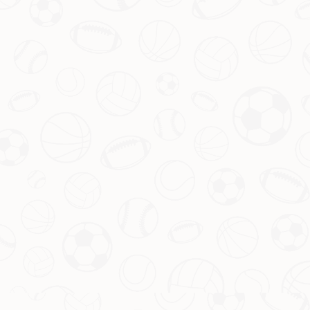
订阅新闻通讯
随时了解我们的最新动态！订阅我们的时事通讯即可收到独
家内容和特别优惠。
订阅我们的服务