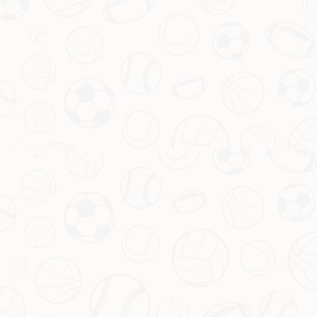
类别
健康保险
汽车保险
房屋保险