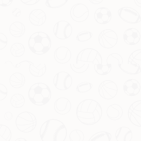
第851期 乔丹恩-格雷斯对决NXT女子冠军史黛芙
妮-瓦奎尔，冠军宝座悬念再起
维埃拉：那不勒斯志在联赛冠军，我们将全力阻击
他们
惊天逆转！NCAA历史第五大奇迹：最后一刻9-0
绝地反击！
中国男单乒乓球世界杯霸主地位：樊振东三连冠，
马龙续写辉煌
国米决赛对手确认无欧冠头衔，两年前曾助曼城圆
梦