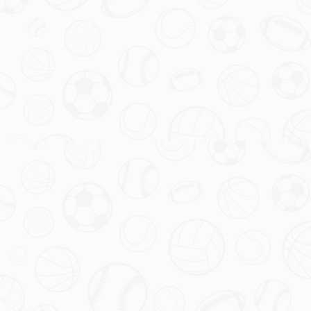
汽车保险
房屋保险
人寿保险
旅行保险
商业保险
最新文章
海港足协杯卫冕梦碎，穆
斯卡特遗憾无奈