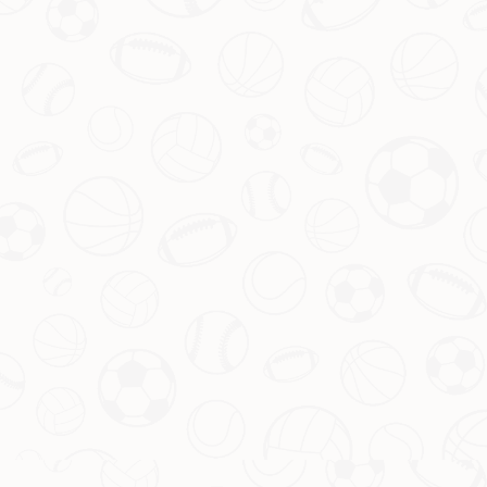
2026-08-
07T00:40:00+08:00
U17国少依合散：面对对
方高压，我们采取长传策
略
2026-08-
06T00:40:00+08:00
阿根廷队如何让巴西队颜
面尽失？
2026-08-
06T00:40:00+08:00
推荐新闻