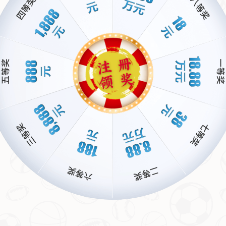
赛季已多次首发，贡献了关键进球和助攻。他的速度和突破
能力让对手防线措手不及，展现了新生代的冲击力。类似的
故事在中超各队频频上演，无论是上海申花还是山东泰山，
都有年轻面孔在关键时刻站出来，证明了自己的价值。
年轻化的背后：青训与政策双重驱动
为何会出现这样的“青春浪潮”？一方面，近年来国内足球青
训体系不断完善，许多俱乐部加大了对梯队建设的投入，培
养出一批有潜力的新人。另一方面，足协推出的U23政策以
及对本土球员的上场要求，客观上为年轻人提供了更多展示
自我的机会。
值得一提的是，
政策的支持
和
市场的需求
共同推动了这一趋
势。随着老一代球星逐渐退役，俱乐部需要新鲜血液来填补
空缺，而观众也更愿意看到充满活力和激情的比赛。可以
说，
中超年轻化
已不再是口号，而是实实在在的发展方向。