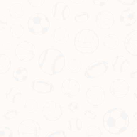
房屋保险
人寿保险
旅行保险
商业保险
最新文章
巴黎圣日耳曼大胜马竞 登
贝莱因伤无缘登场
2026-08-
09T00:40:01+08:00