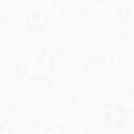
订阅新闻通讯
随时了解我们的最新动态！订阅我们的时事通讯即可收到独
家内容和特别优惠。
订阅我们的服务