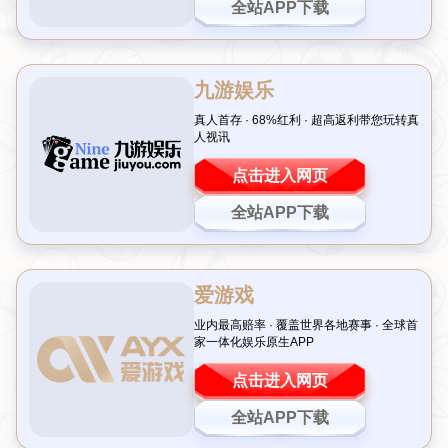
南非世界杯小组赛：激情碰撞的足球盛宴
引言：重温南非世界杯小组赛的热血时刻
2010年，南非首次成为世界杯的东道主，这不仅是非洲大
陆的骄傲，也是全球足球迷的一次狂欢。尤其是
南非世界杯
小组赛
，作为赛事的开端，充满了悬念与惊喜。从东道主南
非队的顽强表现到传统强队的激烈对决，小组赛阶段就点燃
了球迷的热情。今天，我们将一起回顾这场足球盛宴中的精
彩瞬间，探寻那些令人难忘的比赛和故事。