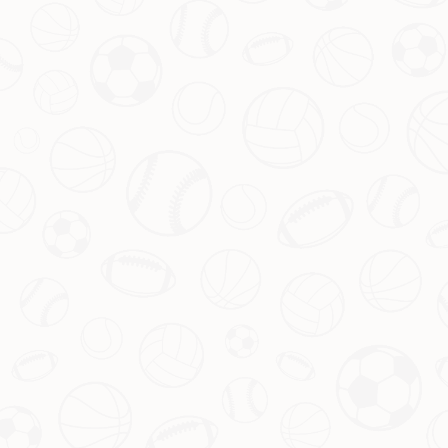
订阅新闻通讯
随时了解我们的最新动态！订阅我们的时事通讯即可收到独
家内容和特别优惠。
订阅我们的服务