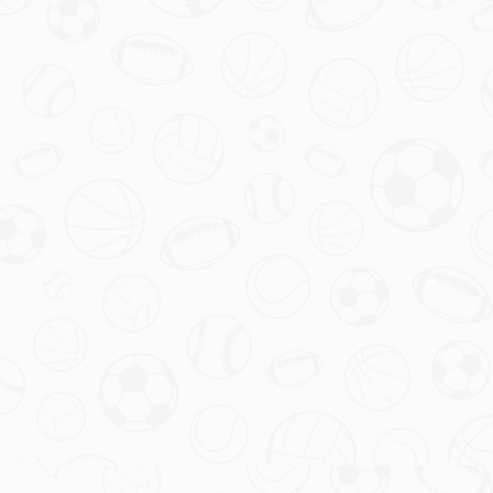
推荐新闻
卡鲁索：季后赛主场优势彰显常规赛努力价值
坎比亚索：曾与曼城冬窗有过接触，但我更享受尤
文的生活
国安新帅塞蒂恩首训前与队员深入交流，展现亲和
力
[流言板]保罗职业生涯辉煌成就：12届全明星、11次
最佳阵容、9次最佳防守阵容等
巴黎闪耀！4-0横扫马竞，80619名球迷见证激情
时刻
FIFA加强与科技公司的合作，推进裁判辅助技术