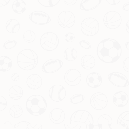
只有真正做到“遇强则強”，才能无惧任何对手，屹立于巅峰
之上。
精选资源：
PA真人娱乐官方网站-在线试玩视频直播 PA
Gaming
本文关键词:
星空体育