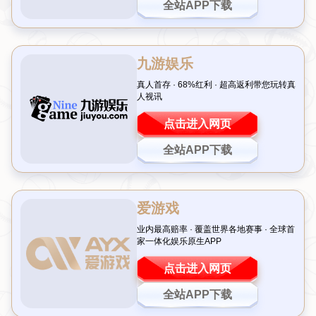
前言：热血沸腾的篮球盛宴
在2025年的YBA决赛赛场上，一场场激烈的对决点燃了无
数篮球爱好者的热情。而其中，岳阳TBC战队以无与伦比的
实力和斗志，再次站在了巅峰之位。他们的表现不仅诠释了
“遇强则强”的精神，也为所有追梦者树立了榜样。今天，我
们就来回顾这场激动人心的决赛，探寻岳阳TBC如何在强敌
环伺中脱颖而出，书写属于自己的传奇。
一、岳阳TBC的逆境崛起
在今年的YBA联赛中，岳阳TBC并非一开始就是夺冠热门。
小组赛阶段，他们曾遭遇多支劲旅，险些止步八强。然而，
正是这种高压环境激发了他们的潜能。正如队内核心球员李
明在赛后采访中所说：“每一次面对强大的对手，我们都在
逼自己变得更强。”这种
不畏挑战
的精神贯穿了他们的整个
赛季，也成为他们最终夺冠的关键。