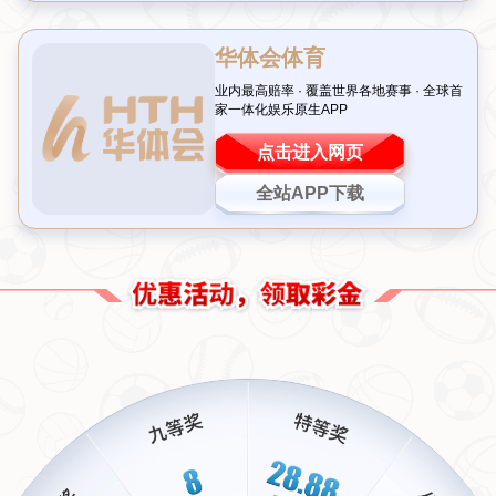
尤其是在半决赛对阵卫冕冠军时的表现，堪称经典。那场比
赛中，岳阳TBC一度落后15分，但他们在下半场凭借顽强的
防守和精准的进攻，成功逆转比分。这种
遇强则强的气势
，
让对手措手不及，也让观众为之振奋。
二、团队协作铸就辉煌
岳阳TBC的成功绝非一两个明星球员的功劳，而是团队协作
的完美体现。从教练团队的战术布置到球员间的默契配合，
每一个环节都展现出他们的专业与专注。在决赛中，面对对
手针对性极强的防守策略，岳阳TBC通过快速传球和灵活跑
位，多次撕开对方防线，展现了
团队篮球
的魅力。
值得一提的是，替补球员也在关键时刻发挥了重要作用。例
如，在第三节比赛中，替补后卫张华的一次关键抢断直接改
变了比赛走势。这种全员参与、共同作战的精神，正是岳阳
TBC能够在2025YBA决赛中再登巅峰的重要原因。