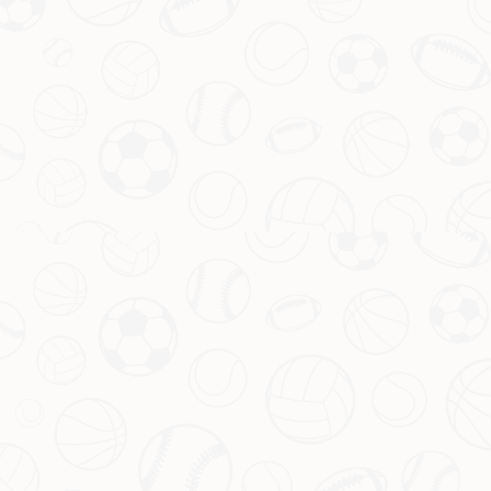
四、案例分析：从失利中汲取力量
回顾岳陽TBC在本届YBA联赛中的历程，他们并非没有遇到
挫折。在常规赛对阵北方雄狮队的比赛中，他们曾以微弱劣
势惜败。那场比赛暴露了他们在防守端的漏洞，但也成为他
们成长的转折点。教练组迅速调整策略，加强了队员间的协
防训练，而球员们也在后续比赛中展现出更强的韧性。这场
失利，反而成为了他们最终登顶的重要铺垫。
正是这种从失败中学习、在挑战中成长的能力，让岳陽TBC
在2025年的决赛舞台上绽放光芒。他们用实际行动证明，