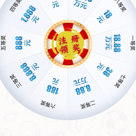
三、精神力量的无穷魅力
除了技术和战术层面的优势，岳阳TBC还展现出了强大的精
神力量。无论是在比分落后的低谷，还是面对对手挑衅时的
冷静，他们始终保持着专注和自信。这种
不屈不挠的心态
，
让他们在关键时刻总能顶住压力，最终赢得冠军奖杯。
以队长王磊为例，他在决赛中带伤上阵，尽管行动受限，但
依然用精准的三分球和沉稳的组织能力带领队伍前进。他的
坚持感染了每一位队友，也赢得了现场观众的掌声。正如他
所说：“只要还有一分希望，我们就不会放弃。”这样的信
念，正是岳陽TBC能够在众多强队中脱颖而出的根本所在。