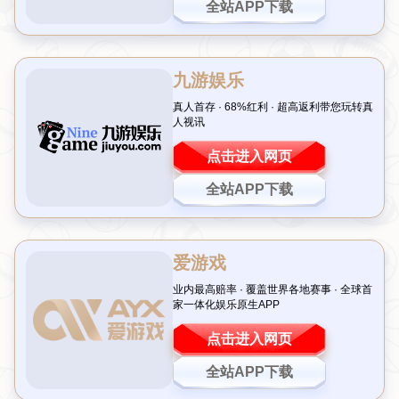
一场视觉盛宴：速度与技术的巅峰对决
在足球赛场上，每一秒都可能诞生奇迹。近日，一场备受瞩
目的比赛中，阿森纳的核心球员厄德高以一记惊艳的凌空抽
射震撼全场，而巴黎圣日耳曼的门将多纳鲁马则用超快的反
应力化解了这记致命射门。这不仅是一次进攻与防守的较
量，更是速度、技术和意志力的完美碰撞。本文将围绕“
厄
德高凌空抽射
”和“
多纳鲁马神勇扑出
”这一精彩瞬间，带你
深入解析这场对决背后的故事，感受足球的魅力。
关键时刻：厄德高的凌空绝技
在比赛进行到关键阶段时，厄德高展现了他作为中场核心的
统治力。接到队友精准的长传后，他没有选择停球调整，而
是直接起脚，完成了一记高质量的
凌空抽射
。这一球的速度
之快、角度之刁钻，让现场观众屏住了呼吸。皮球如离弦之
箭，直奔球门死角，仿佛下一秒就要洞穿网窝。这样的技术