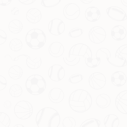
汽车保险
房屋保险
人寿保险
旅行保险
商业保险
最新文章
海港足协杯卫冕梦碎，穆
斯卡特遗憾无奈