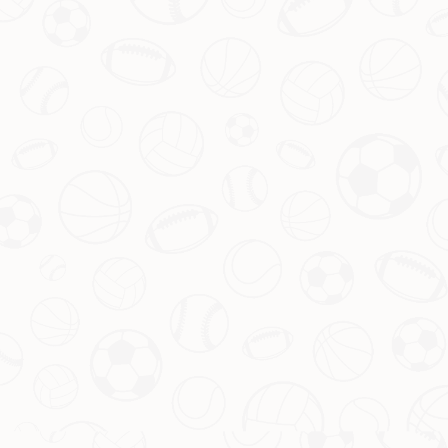
从数据层面来看，这场比赛也颇具看点。厄德high在本场
比赛中完成了3次关键传球和2次威胁射门，其中那次
凌空
抽射
无疑是最具代表性的一次。而多纳魯馬则贡献了5次成
功扑救，特别是在面对高速来袭的皮球时，他的平均反应时
间仅为0.3秒，远超普通守門員的水準。这些数字不僅說明
了兩人的實力，也讓我們更直觀地感受到這場對決的高水
平。
此外，從戰術角度分析，阿森納此役採取了快速反擊策略，
而巴黎聖日耳曼則依靠穩固防守尋求機會。多納魯瑪的神級
發揮，正是他們後防線最堅實的保障。
通过这场比赛，我们不仅看到了“
厄德high凌空抽shoot
”带
来的视觉冲击，也见证了“
Donnarumma神勇撲出
”所展现
的防守艺术。这正是足球的魅力所在——每一刻都充满未
知，每一次对抗都在书写传奇。