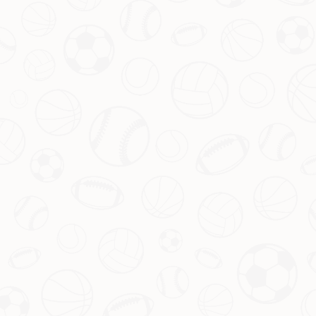
三个男士两个零，话可别乱讲，小心误会！白敬亭
捕娱计划
图多尔签尤文3个月短约，续约与解约主动权归尤
文？
阿森纳借保级队热身大巴黎，展现赛季最强状态
女排亚冠半决赛：北京北汽惜败越南平田隆安，遗
憾止步决赛门外
加纳乔度假合影引热议，身穿拉什福德维拉9号战
袍引发猜想
国乒顶尖选手受争议，中国12岁游泳新星创纪录引
美国质疑