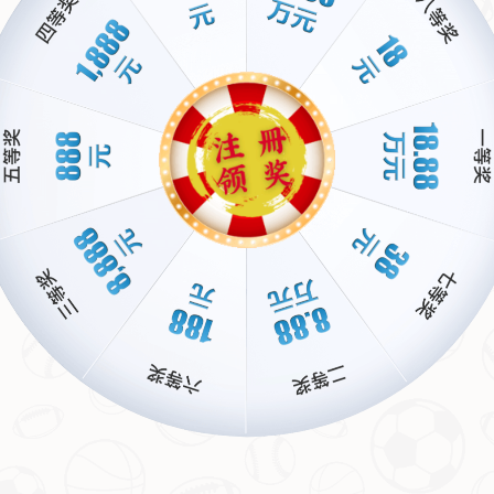
值得一提的是，这样的极限扑救并非偶然。在2021年欧洲
杯决赛中，多纳鲁马也曾多次在点球大战中力挽狂澜，帮助
意大利队夺得冠军。他的稳定性和心理素质，已经成为球队
防线的定海神针。
背后故事：天赋与努力的双重加持
无论是厄德高的精湛技术，还是多纳鲁马的神级反应，背后
都离不开无数个日夜的刻苦训练。对于厄德高来说，这位挪
威天才从小就展现了对足球的天赋，但他在阿森纳效力期
间，通过不懈努力才逐渐成长为球队的中场大脑。而多纳鲁
马，作为一位身高达1.96米的门将，不仅拥有得天独厚的身
体条件，更通过反复练习，将自己的反应速度提升到了极
致。