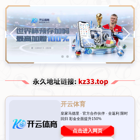
13939139072
admin@us-xingkong.com
王
楚
钦
三
大
赛
成
绩
一
览
：
世
乒
赛
摘
银
，
世
界
杯
进
四
强
，
奥
运
会
止
步
3
2
强
首页
王楚钦三大赛成绩一览：世乒赛摘银，世界杯进四强，
奥运会止步32强
引言：揭秘王楚钦在乒坛三大赛的巅峰表现