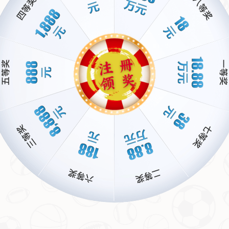
大球队的支持：利益与长远发展的双赢
对于大俱乐部来说，将意甲缩减至18支队伍无疑是利好消
息。首先，比赛数量减少意味着运营成本降低，同时电视转
播分成等收入可能更加集中于少数强队。此外，更少的对手
也意味着他们与弱旅交手的次数减少，能更专注于与其他豪
门的对决，这对吸引球迷和赞助商具有重要意义。
一位业内人士透露：“大球队希望通过这种方式重塑联赛格
局，确保自身利益最大化，同时也能让意大利足球重新回到
欧洲顶尖行列。”显然，对于这些豪门而言，这次改革是提