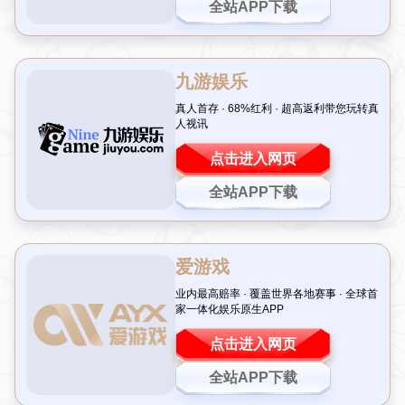
意甲希望精简至18支球队：大球队支持小球队反对
引言：意甲改革引发热议，谁将主导未来
近年来，意大利足球甲级联赛（意甲）一直在寻求改革以提
升联赛竞争力，而最新的提议是将参赛队伍从目前的20支
缩减至18支。这一变革看似简单，却在足坛掀起了巨大波
澜。
大球队
普遍对此表示支持，认为精简能提升比赛质量和
经济效益；而
小球队
却强烈反对，担心生存空间被进一步压
缩。究竟这场改革背后隐藏着怎样的博弈？本文将为您深入
剖析意甲改革的焦点与争议。
改革初衷：提升意甲竞争力的迫切需求
意甲作为欧洲五大联赛之一，近年来在国际舞台上的影响力
有所下降。联赛内部竞争失衡、财务问题频发以及部分小球