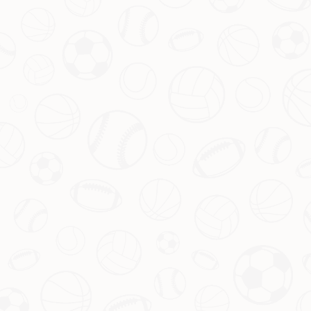
面对如此尖锐的对立，或许找到一个折衷方案是当务之急。
例如，可以通过设立过渡机制，为降级的两支队伍提供额外
的经济补偿，或是增加升降级附加赛的名额，让更多中小球
会有机会重返顶级舞台。此外，加强青训体系建设、优化转
播收入分配比例，也可能是缓解矛盾的有效方式。
这场关于人数缩减的争论，最终考验的是意大利足球管理者
的智慧与魄力。无论是坚持18队还是维持现状，如何让所
有参与者都能从中受益，才是真正的挑战。
本文关键词:
星空体育