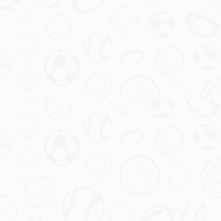
类别
健康保险
汽车保险
房屋保险
人寿保险
旅行保险