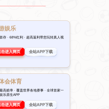
瞩目。近日，詹姆斯·哈登以一记记精准的三分球，不仅
30分+10助攻的惊人数据超越勒布朗·詹姆斯，成为球迷
是联盟顶尖控卫之一。今天，我们就来聊聊哈登如何“梦