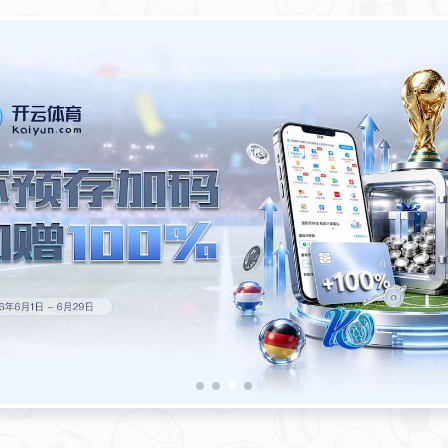
关于星空体育
服务
单独服务
新闻中
碑
破
3
0
0
0
！
巅
峰