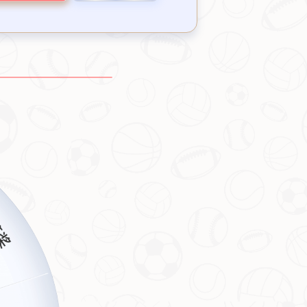
分。作为一名得分与组织兼备的后卫，哈登的三分能力
式突破
3000
，这一数字不仅彰显了他的投射稳定性，也
能达到这一成就的寥寥无几，而哈登用持之以恒的表
着高效的比赛节奏。无论是面对严密防守还是关键时
巅峰”的最佳注脚。
分+10助攻
的数据则是他对球队全面贡献的最好证明。
历史上完成这一组合数据次数最多的球员之一。这样的成
完美平衡的结果。