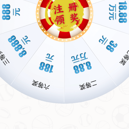
以近期一场对阵强敌的比赛为例，哈登全场砍下
35分+11
的领袖气质。无论是精准的长传，还是犀利的突破，他都
解的火箭队核心。