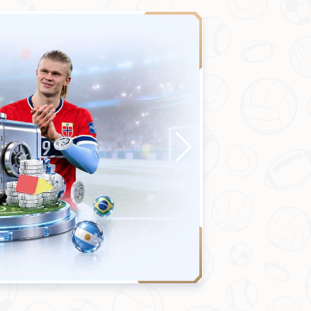
心
星空体育的团队
联系星空体育
再
现
：
3
0
+
1
0