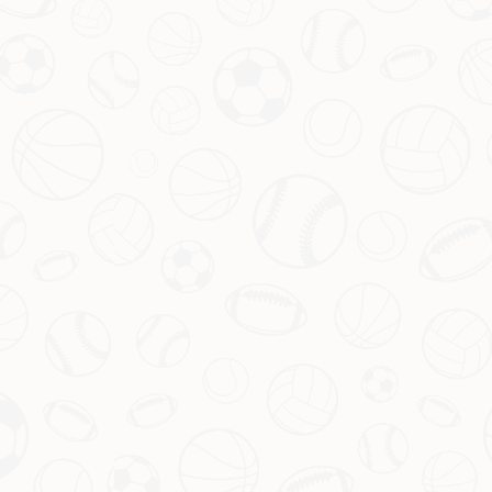
订阅我们的服务