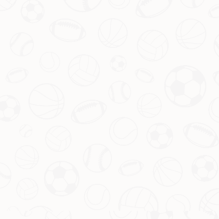
斯佳辉世锦赛三年蜕变：从23年初登4
强，到今年挺进8强