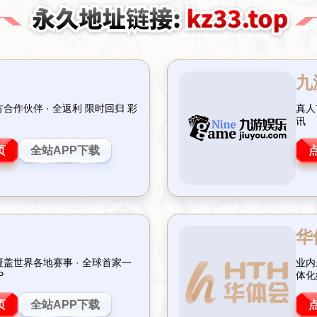
次数超詹姆斯
引言：哈登重返巅峰，数据见证传奇
引言：哈登重返巅峰，数据见证传奇
在NBA的历史长河中，能够持续刷新纪录的球员总是备受
让自己的职业生涯三分命中数突破3000大关，更以103次
热议的焦点。这位曾经的MVP得主，用实力证明自己依然
回巅峰”，以及他背后的故事和数据支撑。