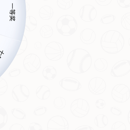
助攻
，不仅带领球队逆转取胜，还展现了他在关键时刻
游刃有余。这种全能表现，让人仿佛看到了当年那个无