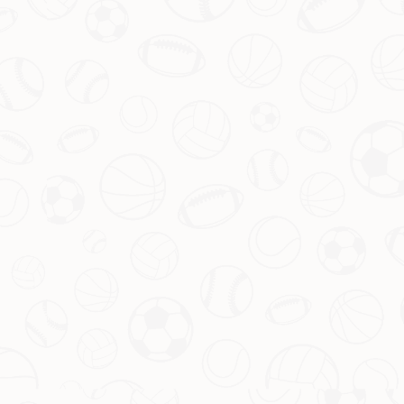
此外，他的身体管理也是一大亮点。尽管年龄增长，但通
持活力。这一点，或许是许多年轻球员需要学习的榜样。
数据之外：哈登对年轻一代的影响
除了个人成就，哈登的影响力还体现在他对年轻球员的启
慧，都被无数新秀视为教科书般的存在。比如，一些新兴
的比赛长大的，并试图模仿他的打法。这种无形中的传承
而在社交媒体时代，他的每一次精彩表现都能迅速引发热
网络上刷屏，甚至有网友调侃：“这家伙简直是把篮球玩成
结语前的思考：未来还有更多可能
无论是三分命中数的突破，还是在
30+10
数据上的超越，都
非偶然，而是多年积累和努力的结果。而随着赛季深入，
赛场上，他又会书写怎样的传奇？让我们拭目以待。