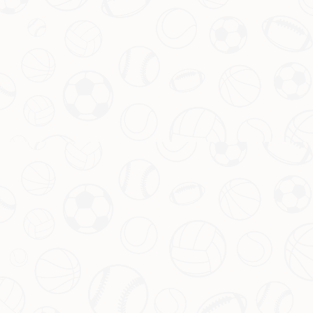
2026-08-
05T00:40:01+08:00
史诗对决！国米巴萨两回
合3-3平分秋色，悬念迭
起！
2026-08-
04T00:40:02+08:00
推荐新闻
纳赛尔：欧冠后姆巴佩向我道贺，我也送上祝福
阿莫林：球员拼尽全力，曼联晋级实至名归
王昶24岁生日：携手搭档，剑指世界冠军