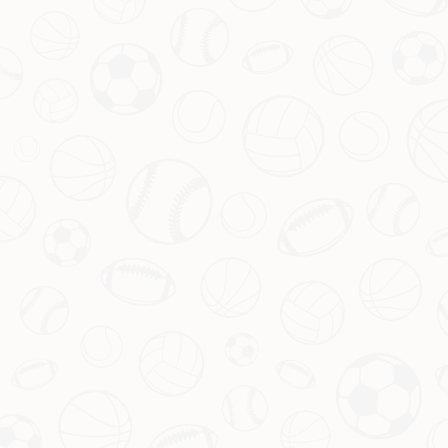
人寿保险
旅行保险
商业保险
最新文章
阿根廷队如何让巴西队颜
面尽失？
2026-08-
06T00:40:00+08:00
罗尔费斯：维尔茨从不为
己而战，他始终心系团队