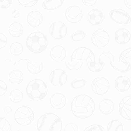
小结：短期内难有对手 长远看需警惕新生力量
综合来看，目前英超中的追赶者们或多或少都存在自身问
题，无论是曼城的伤病危机，还是阿森纳和热刺的不稳定，
都让他们难以对利物浦构成实质性威胁。不过，像纽卡斯尔
这样的新兴力量正在悄然崛起，他们的存在为联赛增添了更
多变数。对于克洛普和他的红军而言，现在或许是巩固王朝
的最佳时机，但未来的挑战者可能已经在路上蓄力待发。
本文关键词:
星空体育