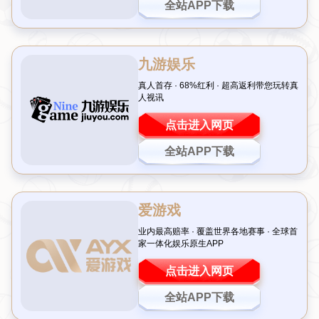
引言：游泳赛场上的速度与激情
在刚刚结束的男女4x100米混合泳接力预赛中，浙江队以出
色的表现摘得第一，成功晋级决赛，而江苏队和上海队分别
位列第二和第三，同样展现了不俗实力。这场比赛不仅是一
场速度与技术的较量，更体现了各支队伍的团队协作与拼搏
精神。究竟是什么让浙江队脱颖而出？江苏和上海又有哪些
亮点？本文将为您详细解析这场激动人心的
男女4x100米混
合泳接力预赛
。
一：浙江队的强势表现 领跑预赛
在本次
男女4x100米混合泳接力预赛
中，浙江队无疑是最大
的亮点。他们在比赛中展现了惊人的默契与个人能力，四名
队员在仰泳、蛙泳、蝶泳和自由泳四个项目上均发挥稳定，
最终以领先优势拿下第一名。尤其是在蝶泳环节，浙江队员