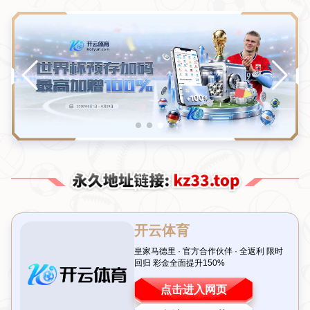
13939139072
admin@us-xingkong.com
浙
江
队
领
跑
男
女
4
x
1
0
0
米
混
合
泳
接
力
预
赛
，
江
苏
、
上
海
紧
随
其
后
首页
浙江队领跑男女4x100米混合泳接力预赛，江苏、上海
紧随其后
引言：游泳赛场上的速度与激情 在刚刚结束的男女
4x100米混合泳接力预赛中，浙江队以出色的表现摘得第
一，成功晋级决赛，而江苏队和上海队分别位列第二和第
三，同样展现了不俗实力。这场比赛不仅是一场速度与技
术的较量，更体现了各支队伍的团队协作与拼搏精神。究
竟是什么让浙江队脱颖而出？江苏和上海又有哪些亮点？
本文将为您详细解析这场激动人心的男女4x100米混合泳
接力预赛。