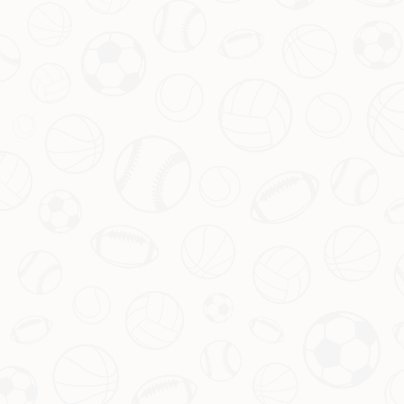
订阅新闻通讯
随时了解我们的最新动态！订阅我们的时事通讯即可收到独
家内容和特别优惠。
订阅我们的服务