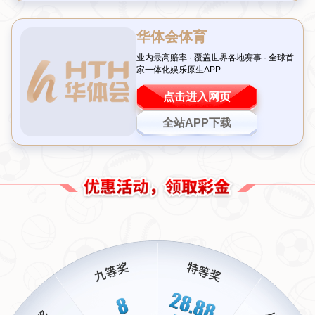
以
惊人的爆发力
完成超越，为队伍奠定了胜局。这样的表现
不仅让他们顺利晋级，也为接下来的决赛积累了信心。
值得一提的是，浙江队在赛前进行了针对性的训练调整，尤
其注重队员之间的交接棒环节，这在比赛中起到了关键作
用。他们的成功并非偶然，而是长期积累与科学训练的结
果。
二：江苏队的稳健发挥 锁定第二
紧随其后的是江苏队，他们在本次
混合泳接力预赛
中以稳健
著称。尽管在个别环节稍显劣势，但整体配合十分流畅，尤
其是在蛙泳部分，队员展现了强大的耐力与技术，成功拉近
与其他队伍的差距，最终获得第二名，顺利进入决赛。
江苏队的教练在赛后表示，这次比赛是对队员心理素质的一
次考验，能够在压力下保持节奏，是他们取得好成绩的重要
原因。这种
沉着冷静
的表现也让人对他们在决赛中的发挥充
满期待。