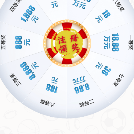
斯诺克官方回应：退票请求被拒的争议
面对观众提出的退票诉求，斯诺克官方的态度却显得颇为强
硬。他们表示，赵心童提前晋级属于“
罕见情况
”，不在常规
退票政策范围内。官方进一步解释称，赛事结果不可预测，
购票时已默认接受类似风险。这一回应虽然有一定的道理，
但也让不少观众感到不满。毕竟，对于普通球迷来说，花钱
买票是为了享受完整的观赛体验，而非承担赛事安排的不确
定性。
案例分析：类似事件的处理方式对比
其实，这种因比赛进程变化引发的退票争议并非首次发生。
以往的一些体育赛事中，例如网球比赛因天气原因缩减赛程
时，主办方往往会提供部分退款或补偿措施作为安抚。相比
之下，斯诺克官方此次直接拒绝退票的做法显得有些生硬。
或许，他们可以参考其他赛事的经验，通过发放纪念品或未
来赛事折扣券等方式，缓解观众的不满情绪，同时维护自身
形象。