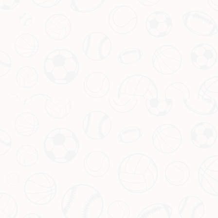
U17国少依合散：面对对
方高压，我们采取长传策
略
2026-08-
06T00:40:00+08:00
阿根廷队如何让巴西队颜
面尽失？
2026-08-
06T00:40:00+08:00
推荐新闻
非洲杯巅峰对决：尼日利亚与科特迪瓦2月12日争
夺冠军