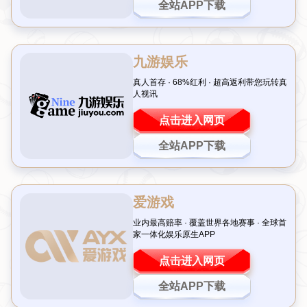
引言：一场罕见的晋级风波引发热议
在斯诺克赛场上，赵心童以出色的表现提前一阶段晋级决
赛，这一消息本应让粉丝们欢呼雀跃。然而，伴随这一喜讯
而来的却是争议——部分观众因比赛进程改变提出退票要
求，却遭到斯诺克官方的拒绝，理由是“情况罕见”。这一事
件不仅让人们关注赵心童的精彩发挥，也引发了关于赛事管
理公平性的讨论。今天，我们就来深入探讨这一事件背后的
细节与影响。