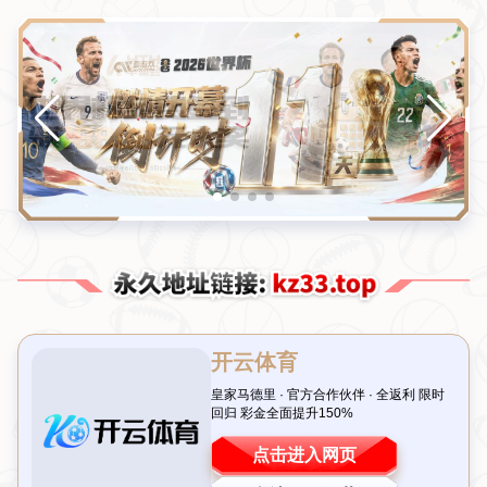
13939139072
admin@us-xingkong.com
赵
心
童
提
前
晋
级
决
赛
引
争
议
，
斯
诺
克
官
方
：
观
众
退
票
请
求
被
拒
，
称
情
况
罕
见
首页
赵心童提前晋级决赛引争议，斯诺克官方：观众退票请
求被拒，称情况罕见
引言：一场罕见的晋级风波引发热议 在斯诺克赛场上，
赵心童以出色的表现提前一阶段晋级决赛，这一消息本应
让粉丝们欢呼雀跃。然而，伴随这一喜讯而来的却是争议
——部分观众因比赛进程改变提出退票要求，却遭到斯诺
克官方的拒绝，理由是“情况罕见”。这一事件不仅让人们
关注赵心童的精彩发挥，也引发了关于赛事管理公平性的
讨论。今天，我们就来深入探讨这一事件背后的细节与影
响。