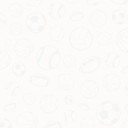
汽车保险
房屋保险
人寿保险
旅行保险
商业保险
最新文章
巴黎圣日耳曼大胜马竞 登
贝莱因伤无缘登场
2026-08-