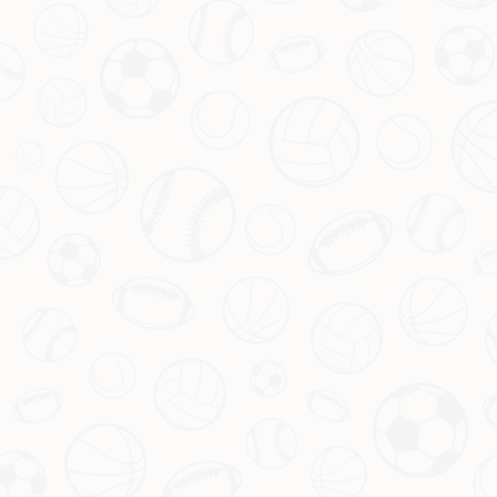
订阅新闻通讯
随时了解我们的最新动态！订阅我们的时事通讯即可收到独
家内容和特别优惠。
订阅我们的服务