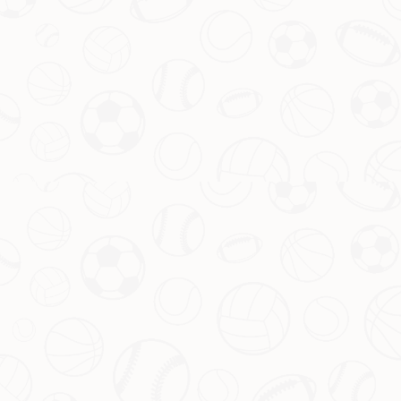
09T00:40:01+08:00
朗尼克质疑曼联决策逻
辑，亚马尔展现非凡天赋
如外星来客
2026-08-
09T00:40:01+08:00
【直击】姆巴佩帽子戏法
击溃曼城！伯纳乌之夜四
亿双星璀璨
2026-08-
08T00:40:00+08:00
推荐新闻