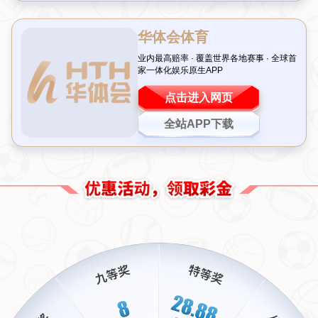
赛彻底进入白热化阶段，双方你来我往，最终以4-3的比分
收尾，
整整7粒进球
让现场和屏幕前的观众陷入狂欢。这不
仅是一场视觉盛宴，更是对球员意志力的极致考验。
二、黑马逆袭：从低谷到巅峰的奇迹之旅
在这场
欧冠神剧情
中，最让人津津乐道的莫过于黑马球队的
表现。作为一支不被看好的队伍，他们在本赛季欧冠赛场的
表现堪称惊艳。尤其是在面对传统豪门时，他们展现出了超
乎想象的韧性。在这场关键战役中，尽管一度落后两球，但
他们并未放弃，而是通过教练的战术调整和球员们的默契配
合，在最后时刻完成绝杀。这样的情节不禁让人想起2019
年利物浦对阵巴萨的那场经典翻盘——同样是绝境逢生，同
样是
信念铸就奇迹
。