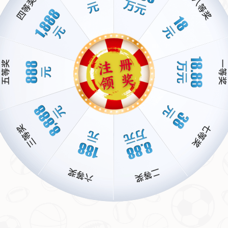
三、背后故事：团队精神与战术智慧的双重胜利
黑马之所以能在这场
史诗级对决
中笑到最后，除了球员们的
拼搏，还有教练团队的精心布局。据赛后采访透露，主教练
在半场休息时果断改变了阵型，加强了边路进攻，同时鼓励
队员保持信心。这种临场应变能力成为了扭转局势的关键。
此外，队内核心球员在关键时刻挺身而出，用实际行动诠释