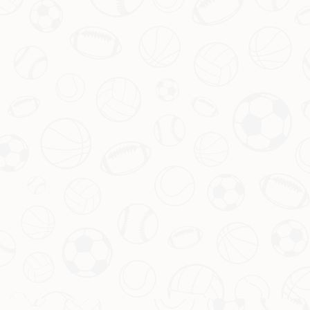
本文关键词:
星空体育
类别
健康保险