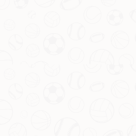
上的低迷状态以及场下的不职业行为频频引发争议。尤其
交媒体表达不满。这种做法直接导致了双方关系的进一步
什么不给进食堂
的核心原因——他未能融入滕哈赫所倡导的
的利益。
三 案例分析：类似事件的启示
其实，类似的事件在足坛并不少见。以C罗为例，他在20
下放至预备队训练。虽然C罗最终选择了离开曼联，但这一
发现，无论是C罗还是现在的桑乔，只要触犯了团队规则，
争议，但从长远看，它有助于塑造一支更具凝聚力和战斗
四 铁腕背后的逻辑：重建曼联荣光的关键
曼联近年来的低迷，与队内纪律松散有很大关系。过去，
和混乱。滕.ha赫显然意识到了这一点，他的
铁腕治军
正是
似是个小插曲，但它却是教练整肃队内风气的一部分。从
整个俱乐部的未来。