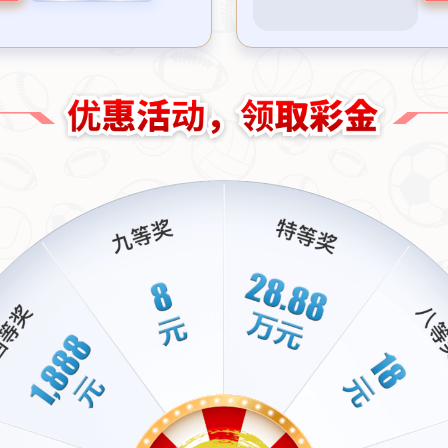
治军理念的真相，带你了解纪律与个人自由的碰撞。
一 滕哈赫的铁腕治军：纪律高于一切
自从滕哈赫接手曼联以来，他便以强硬的管理风格闻名。
是超级巨星还是普通球员，都必须遵守规则。
桑乔为什么
现。据悉，桑乔因训练态度问题与教练组发生分歧，甚至
碰了滕哈赫的底线。作为惩罚，他不仅被排除在一线队训
一举措无疑是在向全队传递一个信号：没有谁能凌驾于团