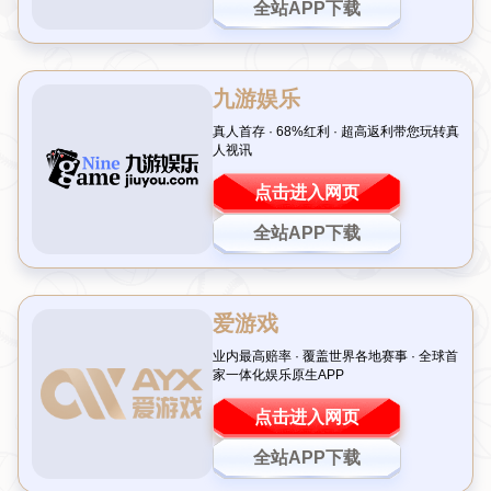
引言：迪亚斯的野心点燃安菲尔德的激情
在利物浦的红色海洋中，路易斯·迪亚斯（Luis Díaz）以其
迅猛的速度和精准的射门，成为球迷心中的新宠。这位哥伦
比亚球星不仅展现了非凡的技术，更在最近表态中流露出对
未来的坚定信念——他不急于离开利物浦，而是希望成为英
超历史上最出色的哥伦比亚射手。这样的宣言无疑让红军支
持者热血沸腾，也让我们不禁想探究，迪亚斯如何在英超赛
场上书写属于自己的传奇？
一：迪亚斯的决心为何如此坚定
自2022年加盟利物浦以来，迪亚斯迅速适应了英超的高强
度节奏。他的到来为球队注入了新的活力，尤其是在左路的
突破和内切射门，让对手防线闻风丧胆。然而，面对外界关
于转会的传言，迪亚斯明确表示，自己目前专注于红军的未
来。他曾公开提到：“我在利物浦感到非常开心，这里是实