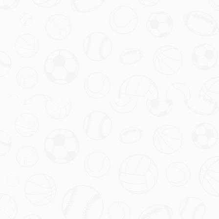
旅行保险
商业保险
最新文章
菲尼克斯太阳瞄准布拉德
利-比尔交易机会
2026-08-
08T00:39:59+08:00
路易斯完美戴帽，吴曦三
助攻申花力克海港挺进足
协杯8强
2026-08-