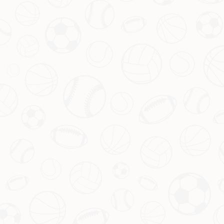
公益体彩为青岛第五届社区运动会添彩
姆巴佩转会皇马逐梦欧冠，巴黎离队后即遭重击？
伤病缠身的皇家马德里对阵帕丘卡，阿隆索重用21
岁新星
订阅新闻通讯
随时了解我们的最新动态！订阅我们的时事通讯即可收到独
家内容和特别优惠。