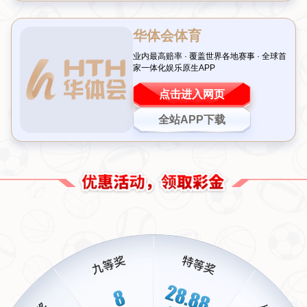
现梦想的地方。”这种对俱乐部的忠诚和对个人目标的追
求，展现了他作为一名职业球员的专注与野心。
更重要的是，迪亚斯将目光锁定了一个特殊目标：成为英超
历史上的
头号哥伦比亚射手
。目前，这一纪录由法尔考保
持，但迪亚斯相信，通过努力和时间，他完全有能力超越前
辈。