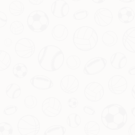
巴黎之战再遭逆转
订阅新闻通讯
随时了解我们的最新动态！订阅我们的时事通讯即可收到独
家内容和特别优惠。
订阅我们的服务