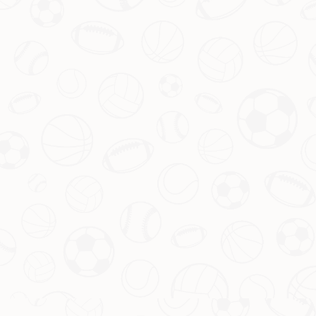
推荐新闻
因莫比莱或将重返意甲，博洛尼亚成潜在新东家
王博：未能限制陈盈骏与杰曼，但无需气馁，我们
有实力反击！
28岁科曼创奇迹：13赛季豪取29冠，超级冠军收割
机！
CBA青少年联赛融入校园课程，夯实基础教育
赤道几内亚国脚即将加盟上海申花，200万欧新援
锁定米内罗接班人
固执用人？阿尔特塔4天内英超主力尽出仍失利，