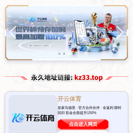
13939139072
admin@us-xingkong.com
梅
西
致
谢
斯
卡
洛
尼
的
栽
培
与
支
持
首页
梅西致谢斯卡洛尼的栽培与支持