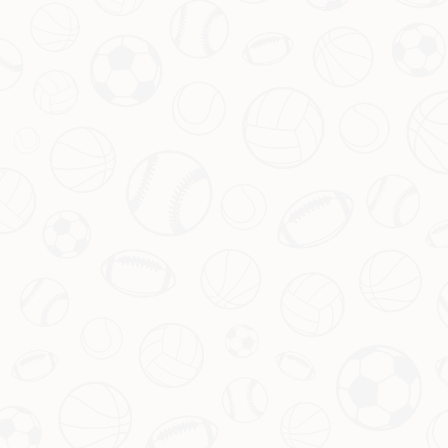
订阅新闻通讯
随时了解我们的最新动态！订阅我们的时事通讯即可收到独
家内容和特别优惠。
订阅我们的服务