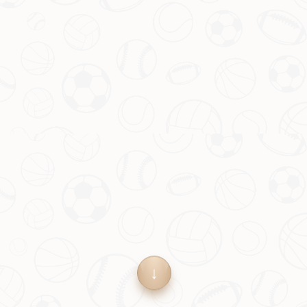
首页
关于星空体育
服务
团队
新闻中心
联系星空体育
联系星空体育
13939139072
邮箱
admin@us-xingkong.com
Copyright 2024
星空体育官网-APP下载注册送彩金
Xingkong Sports
All Rights by
星空体育
.