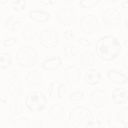
推荐新闻
17岁英格兰锋线奇才横空出世，狂轰40球引豪门争
夺，利物浦抢先行动
前曼联名将约克：霍伊伦与哈兰德差距明显，曼联
暂难倚重
绿军半决赛G2迎战尼克斯，0-1落后，波津复出助
阵，豪泽无缘出战
德媒：吉滕斯公开表达离队意愿，多特更衣室风波
再起，阿森纳或成下家
离奇！赛季仅剩9场突换教练，西部第五灰熊意欲
何为？
伊布致歉丰塞卡，称孔塞桑具备接手经验