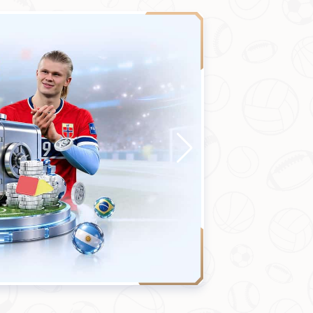
心
星空体育的团队
联系星空体育