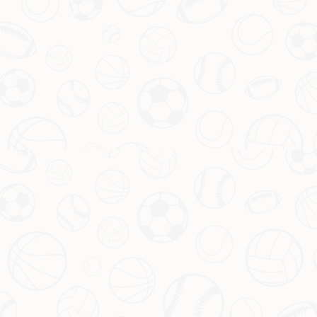
布，建议球迷们关注阿根廷足协或国际足联的最新动
合适的渠道获取信息非常重要。首先，可以关注国际足