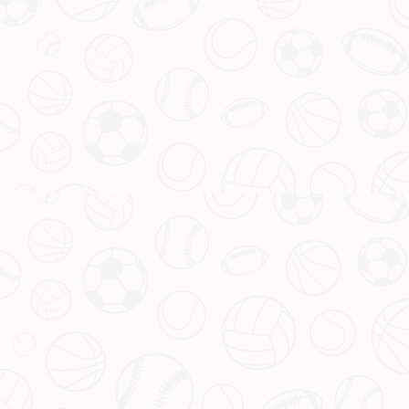
推荐新闻
意大利对阵北马其顿：历史交锋解析与
比赛结果预测，蓝衣军团能否战胜心
魔？
格林伍德转会赫塔费后首表态：期待新
篇章的开启
国乒顶尖选手受争议，中国12岁游泳新
星创纪录引美国质疑
国足10月8日晚举办球迷见面会，购票
者可报名参与
【前瞻】8强战“强弱悬殊”，能否上演逆
袭奇迹？