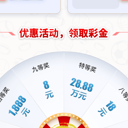
2023年阿根廷国家队赛事概览
2023年对于阿根廷国家队来说，是一个充满挑战与机遇的
参加南美洲预选赛，为下一届世界杯做好准备，还会参与
的信息，
阿根廷比赛时间
主要集中在几个关键节点，包括3月
杯预选赛以及部分热身赛。
值得一提的是，阿根廷队在这些比赛中将面对多个强劲对
是决定未来排名的关键战役，因此提前关注具体的比赛日
重要比赛时间节点解析
为了让大家更清晰地掌握
2023阿根廷比赛时间
，以下是一
化）：
3月：国际友谊赛窗口期
这一阶段通常是国际足联指定的友谊赛窗口期，阿根
伍状态。例如，他们曾在类似时段与意大利等队伍进