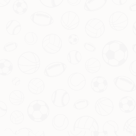
【早报】“城陷”2比4被翻盘！“仁殒”0
比3惨遭横扫！