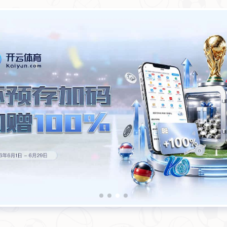
关于星空体育
服务
单独服务
新闻中
赛
事
日
程
一
览