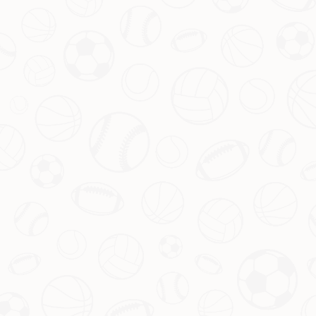
订阅新闻通讯
随时了解我们的最新动态！订阅我们的时事通讯即可
首页
关于